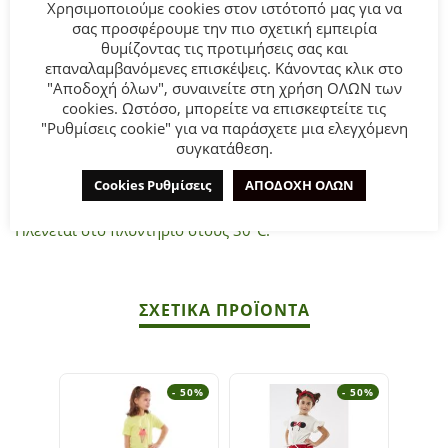
Χρησιμοποιούμε cookies στον ιστότοπό μας για να
σας προσφέρουμε την πιο σχετική εμπειρία
θυμίζοντας τις προτιμήσεις σας και
Παιδικό σετ σορτς for Funky Kids για κορίτσι από 6 έως 16
επαναλαμβανόμενες επισκέψεις. Κάνοντας κλικ στο
ετών. Μπλούζα σε χρώμα ροζ με τύπωμα και ανθρακί
"Αποδοχή όλων", συναινείτε στη χρήση ΟΛΩΝ των
σορτς.
cookies. Ωστόσο, μπορείτε να επισκεφτείτε τις
"Ρυθμίσεις cookie" για να παράσχετε μια ελεγχόμενη
συγκατάθεση.
Σύνθεση:
95% COTTON-5% ELASTAN.
Cookies Ρυθμίσεις
ΑΠΟΔΟΧΗ ΟΛΩΝ
ΣΥΜΒΟΥΛΕΣ
Πλένεται στο πλυντήριο στους 30°C.
ΣΧΕΤΙΚΆ ΠΡΟΪΌΝΤΑ
- 50%
- 50%