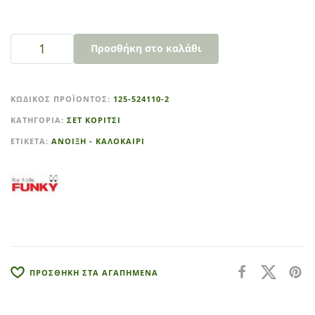
Προσθήκη στο καλάθι
A
l
ΚΩΔΙΚΌΣ ΠΡΟΪΌΝΤΟΣ:
125-524110-2
t
ΚΑΤΗΓΟΡΊΑ:
ΣΕΤ ΚΟΡΙΤΣΙ
e
r
ΕΤΙΚΈΤΑ:
ΑΝΟΙΞΗ - ΚΑΛΟΚΑΙΡΙ
n
a
t
i
v
e
:
ΠΡΟΣΘΗΚΗ ΣΤΑ ΑΓΑΠΗΜΕΝΑ