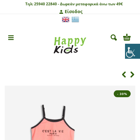
Τηλ:
25940 22840 -
Δωρεάν μεταφορικά άνω των 49€
Είσοδος
- 30%