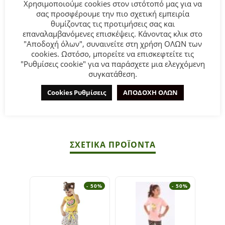
Χρησιμοποιούμε cookies στον ιστότοπό μας για να
σας προσφέρουμε την πιο σχετική εμπειρία
Παιδικό σετ σορτς for Funky Kids για κορίτσι από 2 έως 6
θυμίζοντας τις προτιμήσεις σας και
ετών. Αμάνικη μπλούζα σε χρώμα ροζ και φυστικί σορτς με
επαναλαμβανόμενες επισκέψεις. Κάνοντας κλικ στο
allover τύπωμα.
"Αποδοχή όλων", συναινείτε στη χρήση ΟΛΩΝ των
cookies. Ωστόσο, μπορείτε να επισκεφτείτε τις
"Ρυθμίσεις cookie" για να παράσχετε μια ελεγχόμενη
Σύνθεση:
95% COTTON-5% ELASTAN.
συγκατάθεση.
ΣΥΜΒΟΥΛΕΣ
Cookies Ρυθμίσεις
ΑΠΟΔΟΧΗ ΟΛΩΝ
Πλένεται στο πλυντήριο στους 30°C.
ΣΧΕΤΙΚΆ ΠΡΟΪΌΝΤΑ
- 50%
- 50%