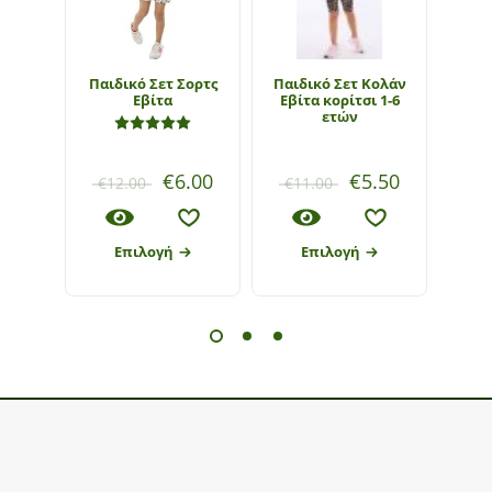
Παιδικό Σετ Σορτς
Παιδικό Σετ Κολάν
Παι
Εβίτα
Εβίτα κορίτσι 1-6
Joy
ετών
ε
Βαθμολογήθηκε με
5.00
από 5
€
6.00
€
5.50
€
12.00
€
11.00
€
9
Επιλογή
Επιλογή