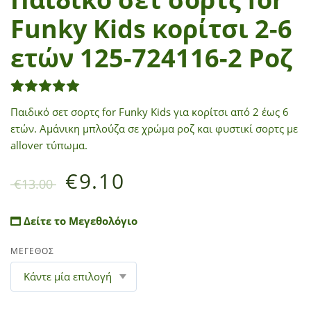
Funky Kids κορίτσι 2-6
ετών 125-724116-2 Ροζ
1
Βαθμολογήθηκε με
5.00
από 5 με βάση
βαθμολ
Παιδικό σετ σορτς for Funky Kids για κορίτσι από 2 έως 6
ετών. Αμάνικη μπλούζα σε χρώμα ροζ και φυστικί σορτς με
allover τύπωμα.
€
9.10
€
13.00
Δείτε το Μεγεθολόγιο
ΜΕΓΕΘΟΣ