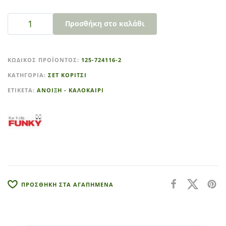
Προσθήκη στο καλάθι
A
l
ΚΩΔΙΚΌΣ ΠΡΟΪΌΝΤΟΣ:
125-724116-2
t
ΚΑΤΗΓΟΡΊΑ:
ΣΕΤ ΚΟΡΙΤΣΙ
e
r
ΕΤΙΚΈΤΑ:
ΑΝΟΙΞΗ - ΚΑΛΟΚΑΙΡΙ
n
a
t
i
v
e
:
ΠΡΟΣΘΗΚΗ ΣΤΑ ΑΓΑΠΗΜΕΝΑ