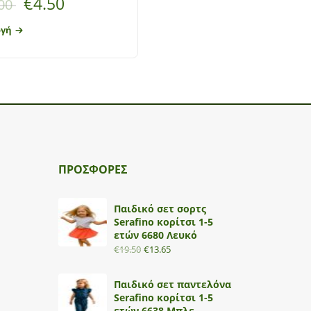
€
4.50
€
5.50
00
€
11.00
ογή
Επιλογή
ΠΡΟΣΦΟΡΕΣ
Παιδικό σετ σορτς
Serafino κορίτσι 1-5
ετών 6680 Λευκό
€
19.50
€
13.65
Παιδικό σετ παντελόνα
Serafino κορίτσι 1-5
ετών 6638 Μπλε