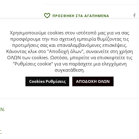
e
:
ΠΡΟΣΘΗΚΗ ΣΤΑ ΑΓΑΠΗΜΕΝΑ
Χρησιμοποιούμε cookies στον ιστότοπό μας για να σας
προσφέρουμε την πιο σχετική εμπειρία θυμίζοντας τις
προτιμήσεις σας και επαναλαμβανόμενες επισκέψεις.
Κάνοντας κλικ στο "Αποδοχή όλων", συναινείτε στη χρήση
ΟΛΩΝ των cookies. Ωστόσο, μπορείτε να επισκεφτείτε τις
ΕΠΙΠΛΈΟΝ ΠΛΗΡΟΦΟΡΊΕΣ
ΕΤΑΙΡΊΑ
"Ρυθμίσεις cookie" για να παράσχετε μια ελεγχόμενη
συγκατάθεση.
Cookies Ρυθμίσεις
ΑΠΟΔΟΧΗ ΟΛΩΝ
για κορίτσι από 2 έως 6 ετών. Αμάνικη μπλούζα σε χρώμα γρανίτ
N.
.