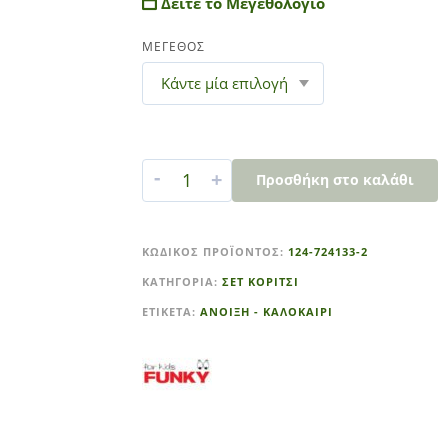
Δείτε το Μεγεθολόγιο
ΜΕΓΕΘΟΣ
-
+
Προσθήκη στο καλάθι
A
l
ΚΩΔΙΚΌΣ ΠΡΟΪΌΝΤΟΣ:
124-724133-2
t
ΚΑΤΗΓΟΡΊΑ:
ΣΕΤ ΚΟΡΙΤΣΙ
e
r
ΕΤΙΚΈΤΑ:
ΑΝΟΙΞΗ - ΚΑΛΟΚΑΙΡΙ
n
a
t
i
v