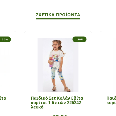
ΣΧΕΤΙΚΆ ΠΡΟΪΌΝΤΑ
- 50%
- 50%
ίτα
Παιδικό Σετ Κολάν Εβίτα
Παιδ
κορίτσι 1-6 ετών 226242
κορί
λευκό