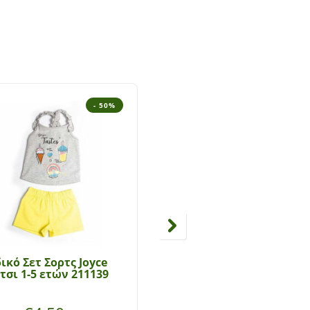
- 50%
- 5
ικό Σετ Σορτς Joyce
Παιδικό Σετ Κολάν Εβί
τσι 1-5 ετών 211139
κορίτσι 1-6 ετών