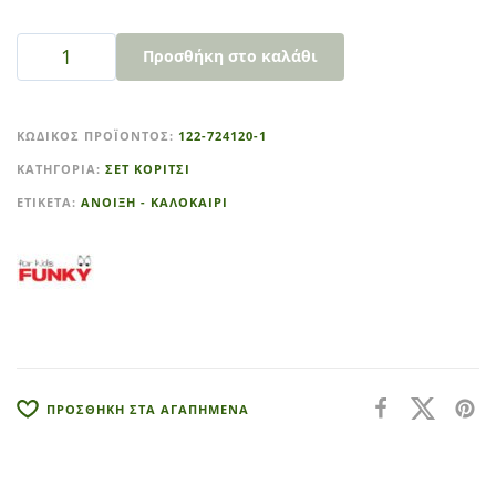
Προσθήκη στο καλάθι
A
l
ΚΩΔΙΚΌΣ ΠΡΟΪΌΝΤΟΣ:
122-724120-1
t
ΚΑΤΗΓΟΡΊΑ:
ΣΕΤ ΚΟΡΙΤΣΙ
e
r
ΕΤΙΚΈΤΑ:
ΑΝΟΙΞΗ - ΚΑΛΟΚΑΙΡΙ
n
a
t
i
v
e
:
ΠΡΟΣΘΗΚΗ ΣΤΑ ΑΓΑΠΗΜΕΝΑ