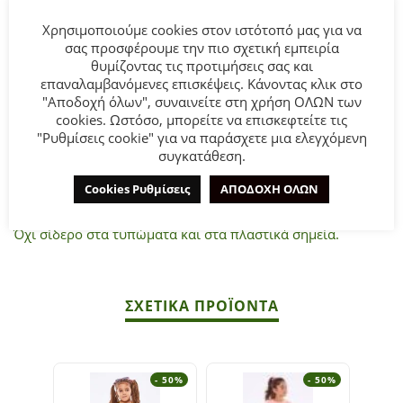
Χρησιμοποιούμε cookies στον ιστότοπό μας για να
Παιδικό Σετ Σορτς for Funky kids για κορίτσι από 1 έως 6
σας προσφέρουμε την πιο σχετική εμπειρία
ετών.
θυμίζοντας τις προτιμήσεις σας και
Μπλούζα αμάνικη σε βεραμάν χρώμα με τύπωμα.
επαναλαμβανόμενες επισκέψεις. Κάνοντας κλικ στο
"Αποδοχή όλων", συναινείτε στη χρήση ΟΛΩΝ των
Σορτς σε φούξια χρώμα με ολόσωμο τύπωμα.
cookies. Ωστόσο, μπορείτε να επισκεφτείτε τις
"Ρυθμίσεις cookie" για να παράσχετε μια ελεγχόμενη
Σύνθεση
: 95% Βαμβάκι 5% Ελαστ.
συγκατάθεση.
Cookies Ρυθμίσεις
ΑΠΟΔΟΧΗ ΟΛΩΝ
ΣΥΜΒΟΥΛΕΣ
Πλένεται στο πλυντήριο στους 30°C.
Όχι σίδερο στα τυπώματα και στα πλαστικά σημεία.
ΣΧΕΤΙΚΆ ΠΡΟΪΌΝΤΑ
- 50%
- 50%