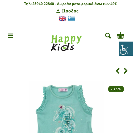
Τηλ:
25940 22840 -
Δωρεάν μεταφορικά άνω των 49€
Είσοδος
- 20%