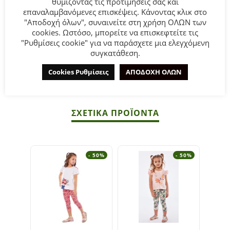
θυμίζοντας τις προτιμήσεις σας και
Τοπάκι σε λευκό χρώμα και μπεζ τζιν σορτς.
επαναλαμβανόμενες επισκέψεις. Κάνοντας κλικ στο
"Αποδοχή όλων", συναινείτε στη χρήση ΟΛΩΝ των
cookies. Ωστόσο, μπορείτε να επισκεφτείτε τις
Σύνθεση:
95% COTTON-5% ELASTAN.
"Ρυθμίσεις cookie" για να παράσχετε μια ελεγχόμενη
συγκατάθεση.
ΣΥΜΒΟΥΛΕΣ
Πλένεται στο πλυντήριο στους 30°C.
Cookies Ρυθμίσεις
ΑΠΟΔΟΧΗ ΟΛΩΝ
ΣΧΕΤΙΚΆ ΠΡΟΪΌΝΤΑ
- 50%
- 50%