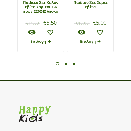
Παιδικό Σετ Κολάν
Παιδικό Σετ Σορτς
Παιδ
Εβίτα κορίτσι 1-6
Εβίτα
Εβί
ετών 226242 λευκό
€
5.50
€
5.00
€
11.00
€
10.00
€
1
Επιλογή
Επιλογή