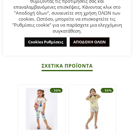
θυμίζοντας τις προτιμήσεις σας και
φούξια χρώμα.
επαναλαμβανόμενες επισκέψεις. Κάνοντας κλικ στο
"Αποδοχή όλων", συναινείτε στη χρήση ΟΛΩΝ των
cookies. Ωστόσο, μπορείτε να επισκεφτείτε τις
Σύνθεση:
95% COTTON-5% ELASTAN.
"Ρυθμίσεις cookie" για να παράσχετε μια ελεγχόμενη
συγκατάθεση.
ΣΥΜΒΟΥΛΕΣ
Πλένεται στο πλυντήριο στους 30°C.
Cookies Ρυθμίσεις
ΑΠΟΔΟΧΗ ΟΛΩΝ
ΣΧΕΤΙΚΆ ΠΡΟΪΌΝΤΑ
- 50%
- 50%