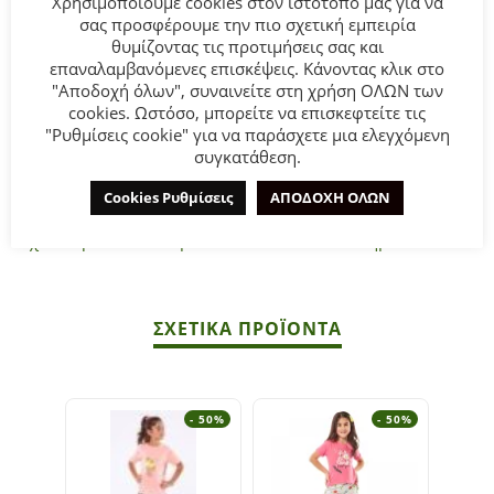
Χρησιμοποιούμε cookies στον ιστότοπό μας για να
σας προσφέρουμε την πιο σχετική εμπειρία
Μπλούζα κοντομάνικη σε ροζ Fluo χρώμα με τύπωμα.
θυμίζοντας τις προτιμήσεις σας και
Σορτς σε λευκό – γαλάζιο χρώμα tie dye με λάστιχο στη
επαναλαμβανόμενες επισκέψεις. Κάνοντας κλικ στο
μέση.
"Αποδοχή όλων", συναινείτε στη χρήση ΟΛΩΝ των
cookies. Ωστόσο, μπορείτε να επισκεφτείτε τις
Σύνθεση
: 95% Βαμβάκι 5% Λύκρα.
"Ρυθμίσεις cookie" για να παράσχετε μια ελεγχόμενη
συγκατάθεση.
ΣΥΜΒΟΥΛΕΣ
Cookies Ρυθμίσεις
ΑΠΟΔΟΧΗ ΟΛΩΝ
Πλένεται στο πλυντήριο στους 30°C.
Όχι σίδερο στα τυπώματα και στα πλαστικά σημεία.
ΣΧΕΤΙΚΆ ΠΡΟΪΌΝΤΑ
- 50%
- 50%