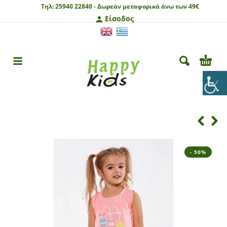
Τηλ:
25940 22840 -
Δωρεάν μεταφορικά άνω των 49€
Είσοδος
- 50%