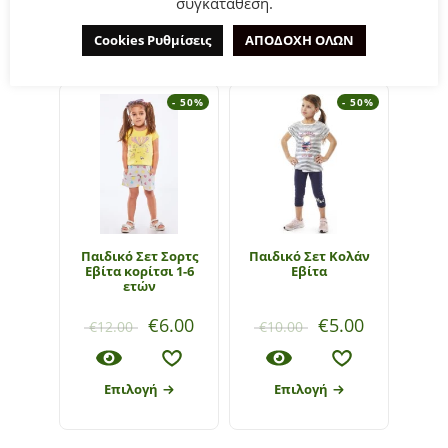
συγκατάθεση.
ΣΧΕΤΙΚΆ ΠΡΟΪΌΝΤΑ
Cookies Ρυθμίσεις
ΑΠΟΔΟΧΗ ΟΛΩΝ
- 50%
- 50%
Παιδικό Σετ Σορτς
Παιδικό Σετ Κολάν
Παιδ
Εβίτα κορίτσι 1-6
Εβίτα
Εβί
ετών
€
6.00
€
5.00
€
12.00
€
10.00
€
1
Επιλογή
Επιλογή