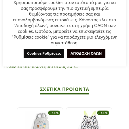
Χρησιμοποιούμε cookies στον ιστότοπό μας για να
σας προσφέρουμε την πιο σχετική εμπειρία
θυμίζοντας τις προτιμήσεις σας και
Παιδικό σετ κολάν Sprint για κορίτσι από 6 έως 16 ετών.
επαναλαμβανόμενες επισκέψεις. Κάνοντας κλικ στο
Μπλούζα σε μαύρο χρώμα με τύπωμα και ποδηλατικό
"Αποδοχή όλων", συναινείτε στη χρήση ΟΛΩΝ των
κολάν σε μαύρο χρώμα.
cookies. Ωστόσο, μπορείτε να επισκεφτείτε τις
"Ρυθμίσεις cookie" για να παράσχετε μια ελεγχόμενη
συγκατάθεση.
Σύνθεση:
75% COTTON-20% POLYESTER-5% ELASTAN.
Cookies Ρυθμίσεις
ΑΠΟΔΟΧΗ ΟΛΩΝ
ΣΥΜΒΟΥΛΕΣ
Πλένεται στο πλυντήριο στους 30°C.
ΣΧΕΤΙΚΆ ΠΡΟΪΌΝΤΑ
- 50%
- 40%