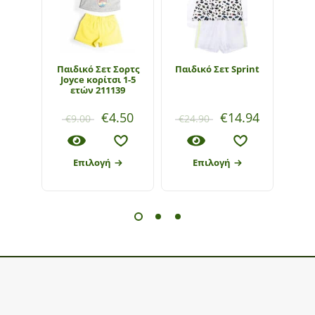
Παιδικό Σετ Σορτς
Παιδικό Σετ Sprint
Παι
Joyce κορίτσι 1-5
Εβί
ετών 211139
€
4.50
€
14.94
€
9.00
€
24.90
€
1
Επιλογή
Επιλογή