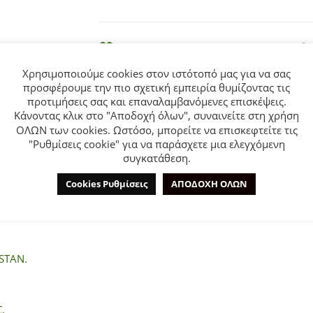
e
:
ΠΡΟΣΘΗΚΗ ΣΤΑ ΑΓΑΠΗΜΕΝΑ
Χρησιμοποιούμε cookies στον ιστότοπό μας για να σας
προσφέρουμε την πιο σχετική εμπειρία θυμίζοντας τις
προτιμήσεις σας και επαναλαμβανόμενες επισκέψεις.
Κάνοντας κλικ στο "Αποδοχή όλων", συναινείτε στη χρήση
ΟΛΩΝ των cookies. Ωστόσο, μπορείτε να επισκεφτείτε τις
"Ρυθμίσεις cookie" για να παράσχετε μια ελεγχόμενη
ΕΠΙΠΛΈΟΝ ΠΛΗΡΟΦΟΡΊΕΣ
ΕΤΑΙΡΊΑ
συγκατάθεση.
Cookies Ρυθμίσεις
ΑΠΟΔΟΧΗ ΟΛΩΝ
Funky Kids για κορίτσι από 6 έως 16 ετών. Μπλούζα σε βεραμά
STAN.
.