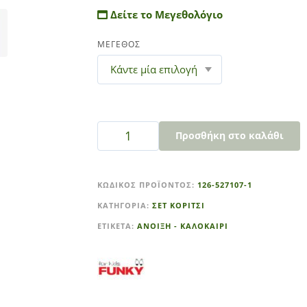
Δείτε το Μεγεθολόγιο
ΜΕΓΕΘΟΣ
Προσθήκη στο καλάθι
A
l
ΚΩΔΙΚΌΣ ΠΡΟΪΌΝΤΟΣ:
126-527107-1
t
ΚΑΤΗΓΟΡΊΑ:
ΣΕΤ ΚΟΡΙΤΣΙ
e
r
ΕΤΙΚΈΤΑ:
ΑΝΟΙΞΗ - ΚΑΛΟΚΑΙΡΙ
n
a
t
i
v