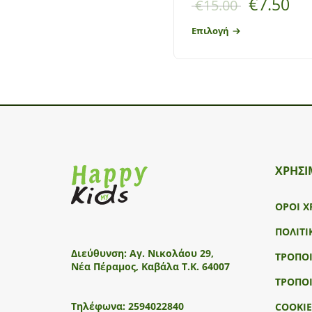
€
7.50
€
15.00
Επιλογή
ΧΡΗΣΙ
ΟΡΟΙ Χ
ΠΟΛΙΤΙ
Διεύθυνση:
Αγ. Νικολάου 29,
ΤΡΟΠΟ
Νέα Πέραμος, Καβάλα Τ.Κ. 64007
ΤΡΟΠΟ
Τηλέφωνα:
2594022840
COOKIE