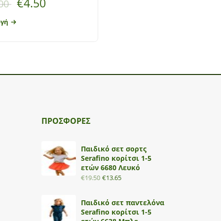
€
4.50
€
5.00
00
€
10.00
ογή
Επιλογή
ΠΡΟΣΦΟΡΕΣ
Παιδικό σετ σορτς
Serafino κορίτσι 1-5
ετών 6680 Λευκό
€
19.50
€
13.65
Παιδικό σετ παντελόνα
Serafino κορίτσι 1-5