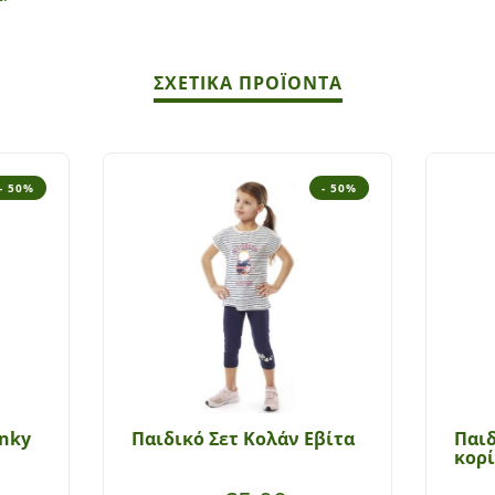
ΣΧΕΤΙΚΆ ΠΡΟΪΌΝΤΑ
- 50%
- 50%
unky
Παιδικό Σετ Κολάν Εβίτα
Παιδ
κορί