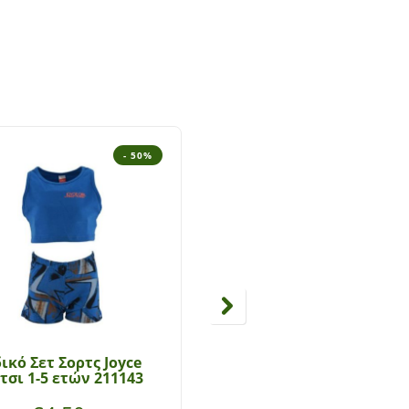
- 50%
- 5
ικό Σετ Σορτς Joyce
Παιδικό Σετ Σορτς Εβίτ
τσι 1-5 ετών 211143
κορίτσι 1-6 ετών