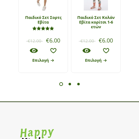
Παιδικό Σετ Σορτς
Παιδικό Σετ Κολάν
Παι
Εβίτα
Εβίτα κορίτσι 1-6
Εβί
ετών
Βαθμολογήθηκε με
5.00
από 5
€
6.00
€
6.00
€
12.00
€
12.00
€
1
Επιλογή
Επιλογή