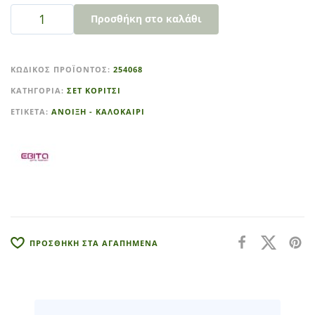
Προσθήκη στο καλάθι
A
l
ΚΩΔΙΚΌΣ ΠΡΟΪΌΝΤΟΣ:
254068
t
ΚΑΤΗΓΟΡΊΑ:
ΣΕΤ ΚΟΡΙΤΣΙ
e
r
ΕΤΙΚΈΤΑ:
ΑΝΟΙΞΗ - ΚΑΛΟΚΑΙΡΙ
n
a
t
i
v
e
:
ΠΡΟΣΘΗΚΗ ΣΤΑ ΑΓΑΠΗΜΕΝΑ