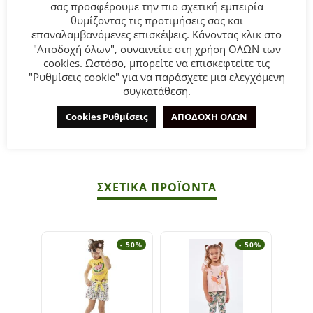
σας προσφέρουμε την πιο σχετική εμπειρία
Παιδικό σετ κολάν ΕΒΙΤΑ για κορίτσι από 6 έως 16 ετών.
θυμίζοντας τις προτιμήσεις σας και
Μπλούζα σε ροζ χρώμα με τύπωμα και μαύρο κολάν με
επαναλαμβανόμενες επισκέψεις. Κάνοντας κλικ στο
allover τύπωμα.
"Αποδοχή όλων", συναινείτε στη χρήση ΟΛΩΝ των
cookies. Ωστόσο, μπορείτε να επισκεφτείτε τις
"Ρυθμίσεις cookie" για να παράσχετε μια ελεγχόμενη
Σύνθεση:
95% COTTON-5% ELASTAN.
συγκατάθεση.
ΣΥΜΒΟΥΛΕΣ
Cookies Ρυθμίσεις
ΑΠΟΔΟΧΗ ΟΛΩΝ
Πλένεται στο πλυντήριο στους 30°C.
ΣΧΕΤΙΚΆ ΠΡΟΪΌΝΤΑ
- 50%
- 50%