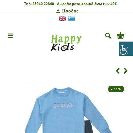
Τηλ:
25940 22840 -
Δωρεάν μεταφορικά άνω των 49€
Είσοδος
- 35%