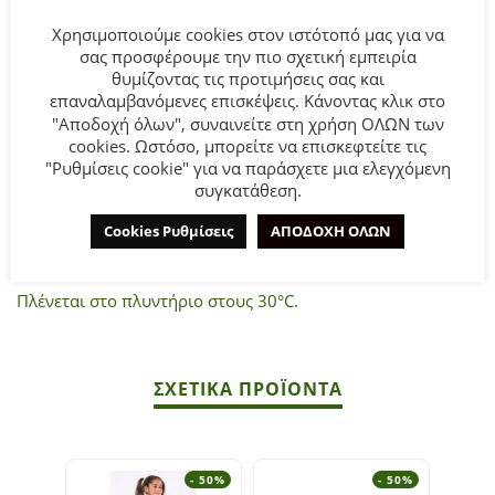
ΠΕΡΙΓΡΑΦΉ
Χρησιμοποιούμε cookies στον ιστότοπό μας για να
σας προσφέρουμε την πιο σχετική εμπειρία
θυμίζοντας τις προτιμήσεις σας και
επαναλαμβανόμενες επισκέψεις. Κάνοντας κλικ στο
Παιδικό σετ μπλουζοφόρεμα & κολάν for Funky Kids για
"Αποδοχή όλων", συναινείτε στη χρήση ΟΛΩΝ των
κορίτσι από 6 έως 16 ετών σε μπλε χρώμα με τύπωμα και
cookies. Ωστόσο, μπορείτε να επισκεφτείτε τις
ανθρακί κολάν.
"Ρυθμίσεις cookie" για να παράσχετε μια ελεγχόμενη
συγκατάθεση.
Σύνθεση:
95% COTTON-5% ELASTAN.
Cookies Ρυθμίσεις
ΑΠΟΔΟΧΗ ΟΛΩΝ
ΣΥΜΒΟΥΛΕΣ
Πλένεται στο πλυντήριο στους 30°C.
ΣΧΕΤΙΚΆ ΠΡΟΪΌΝΤΑ
- 50%
- 50%