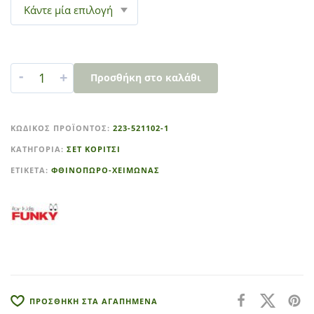
-
+
Προσθήκη στο καλάθι
A
l
ΚΩΔΙΚΌΣ ΠΡΟΪΌΝΤΟΣ:
223-521102-1
t
ΚΑΤΗΓΟΡΊΑ:
ΣΕΤ ΚΟΡΙΤΣΙ
e
r
ΕΤΙΚΈΤΑ:
ΦΘΙΝΟΠΩΡΟ-ΧΕΙΜΩΝΑΣ
n
a
t
i
v
e
:
ΠΡΟΣΘΗΚΗ ΣΤΑ ΑΓΑΠΗΜΕΝΑ