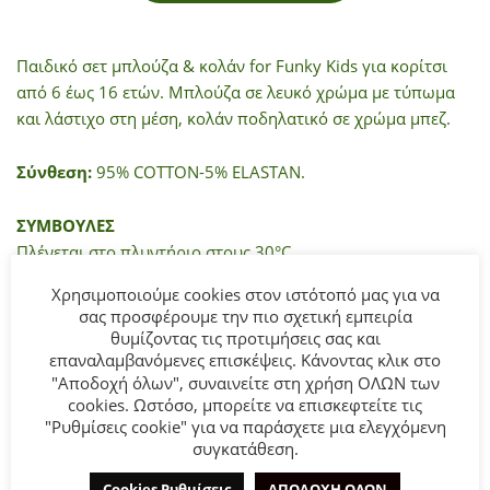
Παιδικό σετ μπλούζα & κολάν for Funky Kids για κορίτσι
από 6 έως 16 ετών. Μπλούζα σε λευκό χρώμα με τύπωμα
και λάστιχο στη μέση, κολάν ποδηλατικό σε χρώμα μπεζ.
Σύνθεση:
95% COTTON-5% ELASTAN.
ΣΥΜΒΟΥΛΕΣ
Πλένεται στο πλυντήριο στους 30°C.
Χρησιμοποιούμε cookies στον ιστότοπό μας για να
σας προσφέρουμε την πιο σχετική εμπειρία
ΜΠΟΡΕΊ ΕΠΊΣΗΣ ΝΑ ΣΑΣ ΑΡΈΣΕΙ…
θυμίζοντας τις προτιμήσεις σας και
επαναλαμβανόμενες επισκέψεις. Κάνοντας κλικ στο
"Αποδοχή όλων", συναινείτε στη χρήση ΟΛΩΝ των
cookies. Ωστόσο, μπορείτε να επισκεφτείτε τις
"Ρυθμίσεις cookie" για να παράσχετε μια ελεγχόμενη
- 50%
- 50%
συγκατάθεση.
Cookies Ρυθμίσεις
ΑΠΟΔΟΧΗ ΟΛΩΝ