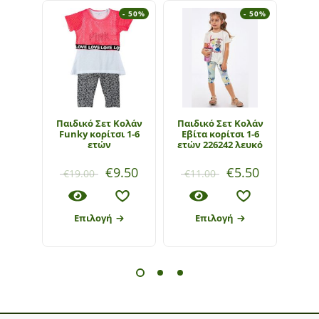
- 50%
- 50%
Παιδικό Σετ Κολάν
Παιδικό Σετ Κολάν
Παι
Funky κορίτσι 1-6
Εβίτα κορίτσι 1-6
ετών
ετών 226242 λευκό
€
9.50
€
5.50
€
19.00
€
11.00
€
1
Επιλογή
Επιλογή