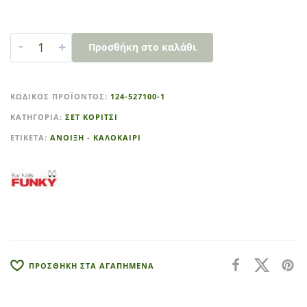
-
+
Προσθήκη στο καλάθι
A
l
ΚΩΔΙΚΌΣ ΠΡΟΪΌΝΤΟΣ:
124-527100-1
t
ΚΑΤΗΓΟΡΊΑ:
ΣΕΤ ΚΟΡΙΤΣΙ
e
r
ΕΤΙΚΈΤΑ:
ΑΝΟΙΞΗ - ΚΑΛΟΚΑΙΡΙ
n
a
t
i
v
e
:
ΠΡΟΣΘΗΚΗ ΣΤΑ ΑΓΑΠΗΜΕΝΑ