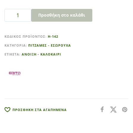
Προσθήκη στο καλάθι
A
l
ΚΩΔΙΚΌΣ ΠΡΟΪΌΝΤΟΣ:
Η-142
t
ΚΑΤΗΓΟΡΊΑ:
ΠΙΤΖΑΜΕΣ - ΕΣΩΡΟΥΧΑ
e
r
ΕΤΙΚΈΤΑ:
ΑΝΟΙΞΗ - ΚΑΛΟΚΑΙΡΙ
n
a
t
i
v
e
:
ΠΡΟΣΘΗΚΗ ΣΤΑ ΑΓΑΠΗΜΕΝΑ