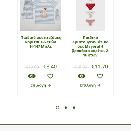
Παιδικό σετ πιτζάμες
Παιδικό
Παι
κορίτσι 1-6 ετών
Χριστουγεννιάτικο
ΕΒΙ
Η-147 Μπλε
σετ Mayoral 4
ετώ
βρακάκια κορίτσι 2-
16 ετών
€
8.40
€
11.70
€
12.00
€
18.00
€
12
Επιλογή
Επιλογή