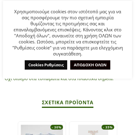
Χρησιμοποιούμε cookies στον ιστότοπό μας για να
Παιδικό σετ πιτζάμες Εβίτα για κορίτσι από 6 έως 16 ετών.
σας προσφέρουμε την πιο σχετική εμπειρία
Μπλουζάκι κοντομάνικο σε μπλε ριγέ χρώμα με τύπωμα
θυμίζοντας τις προτιμήσεις σας και
και μάσκα ύπνου.
επαναλαμβανόμενες επισκέψεις. Κάνοντας κλικ στο
Σορτς σε μπλε ριγέ χρώμα με ολόσωμο τύπωμα.
"Αποδοχή όλων", συναινείτε στη χρήση ΟΛΩΝ των
cookies. Ωστόσο, μπορείτε να επισκεφτείτε τις
"Ρυθμίσεις cookie" για να παράσχετε μια ελεγχόμενη
Σύνθεση
: 100% Βαμβάκι.
συγκατάθεση.
ΣΥΜΒΟΥΛΕΣ
Cookies Ρυθμίσεις
ΑΠΟΔΟΧΗ ΟΛΩΝ
Πλένεται στο πλυντήριο στους 30°C.
Όχι σίδερο στα τυπώματα και στα πλαστικά σημεία.
ΣΧΕΤΙΚΆ ΠΡΟΪΌΝΤΑ
- 30%
- 35%