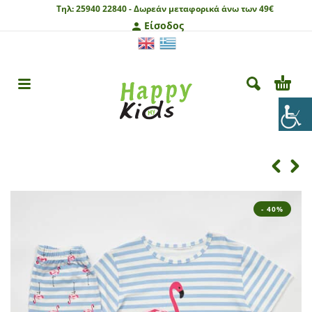
Τηλ:
25940 22840 -
Δωρεάν μεταφορικά άνω των 49€
Είσοδος
- 40%