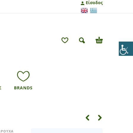
Είσοδος
Σ
BRANDS
ΣΩΡΟΥΧΑ