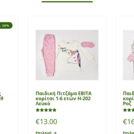
- 30%
ς
Παιδική Πιτζάμα ΕΒΙΤΑ
Παιδ
49
κορίτσι 1-6 ετών Η-202
κορί
Λευκό
Ροζ
Βαθμολογήθηκε με
5.00
από 5
€
13.00
€
1
Επιλογή
Επιλ