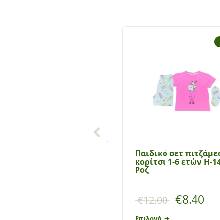
Παιδικό σετ πιτζάμε
κορίτσι 1-6 ετών Η-1
Ροζ
€
8.40
€
12.00
Επιλογή