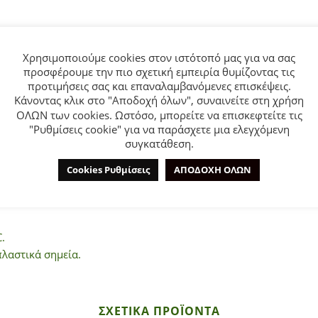
Χρησιμοποιούμε cookies στον ιστότοπό μας για να σας
προσφέρουμε την πιο σχετική εμπειρία θυμίζοντας τις
προτιμήσεις σας και επαναλαμβανόμενες επισκέψεις.
ΕΠΙΠΛΈΟΝ ΠΛΗΡΟΦΟΡΊΕΣ
ΕΤΑΙΡΊΑ
Κάνοντας κλικ στο "Αποδοχή όλων", συναινείτε στη χρήση
ΟΛΩΝ των cookies. Ωστόσο, μπορείτε να επισκεφτείτε τις
"Ρυθμίσεις cookie" για να παράσχετε μια ελεγχόμενη
συγκατάθεση.
 από 1 έως 6 ετών. Μπλούζα σε ροζ χρώμα με τύπωμα και εκρού
Cookies Ρυθμίσεις
ΑΠΟΔΟΧΗ ΟΛΩΝ
.
πλαστικά σημεία.
ΣΧΕΤΙΚΆ ΠΡΟΪΌΝΤΑ