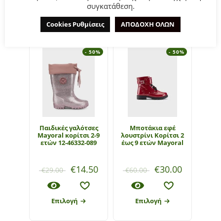
συγκατάθεση.
ΣΧΕΤΙΚΆ ΠΡΟΪΌΝΤΑ
Cookies Ρυθμίσεις
ΑΠΟΔΟΧΗ ΟΛΩΝ
- 50%
- 50%
Παιδικές γαλότσες
Μποτάκια εφέ
Mayoral κορίτσι 2-9
λουστρίνι Κορίτσι 2
πλατ
ετών 12-46332-089
έως 9 ετών Mayoral
κορίτ
1
€
14.50
€
30.00
€
29.00
€
60.00
€
55
Επιλογή
Επιλογή