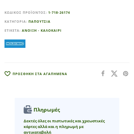
A
l
ΚΩΔΙΚΌΣ ΠΡΟΪΌΝΤΟΣ:
1-718-26174
t
ΚΑΤΗΓΟΡΊΑ:
ΠΑΠΟΥΤΣΙΑ
e
r
ΕΤΙΚΈΤΑ:
ΑΝΟΙΞΗ - ΚΑΛΟΚΑΙΡΙ
n
a
t
i
v
e
ΠΡΟΣΘΗΚΗ ΣΤΑ ΑΓΑΠΗΜΕΝΑ
:
Πληρωμές
Δεκτές όλες οι πιστωτικές και χρεωστικές
κάρτες αλλά και η πληρωμή με
αντικαταβολή