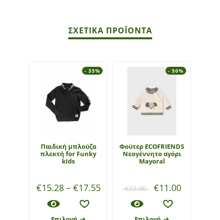
ΣΧΕΤΙΚΆ ΠΡΟΪΌΝΤΑ
- 35%
- 50%
Παιδική μπλούζα
Φούτερ ECOFRIENDS
Παν
πλεκτή for Funky
Νεογέννητο αγόρι
E
kids
Mayoral
Νεο
€
15.28
–
€
17.55
€
11.00
€
22.00
€
20
Επιλογή
Επιλογή