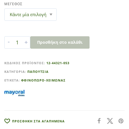
ΜΕΓΕΘΟΣ
-
+
Προσθήκη στο καλάθι
A
l
ΚΩΔΙΚΌΣ ΠΡΟΪΌΝΤΟΣ:
12-44321-053
t
ΚΑΤΗΓΟΡΊΑ:
ΠΑΠΟΥΤΣΙΑ
e
r
ΕΤΙΚΈΤΑ:
ΦΘΙΝΟΠΩΡΟ-ΧΕΙΜΩΝΑΣ
n
a
t
i
v
e
ΠΡΟΣΘΗΚΗ ΣΤΑ ΑΓΑΠΗΜΕΝΑ
: