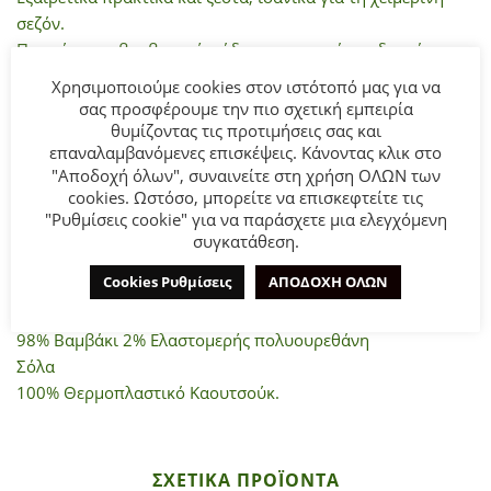
σεζόν.
Παπούτσι με βαμβακερή φόδρα εσωτερικά και δερμάτινο
πάτο.
Χρησιμοποιούμε cookies στον ιστότοπό μας για να
Επένδυση εξωτερικά εφέ λουστρίνι. Αντιολισθητική και
σας προσφέρουμε την πιο σχετική εμπειρία
εύκαμπτη σόλα.
θυμίζοντας τις προτιμήσεις σας και
επαναλαμβανόμενες επισκέψεις. Κάνοντας κλικ στο
Κλείνει με φερμουάρ στο πλάι για να φοριέται πιο εύκολα
"Αποδοχή όλων", συναινείτε στη χρήση ΟΛΩΝ των
και γρήγορα.
cookies. Ωστόσο, μπορείτε να επισκεφτείτε τις
"Ρυθμίσεις cookie" για να παράσχετε μια ελεγχόμενη
Σύνθεση:
συγκατάθεση.
Επάνω μέρος
Cookies Ρυθμίσεις
ΑΠΟΔΟΧΗ ΟΛΩΝ
100% Ινα πολυουρεθάνης
Φόδρα & εσωτερική σόλα
98% Βαμβάκι 2% Ελαστομερής πολυουρεθάνη
Σόλα
100% Θερμοπλαστικό Καουτσούκ.
ΣΧΕΤΙΚΆ ΠΡΟΪΌΝΤΑ