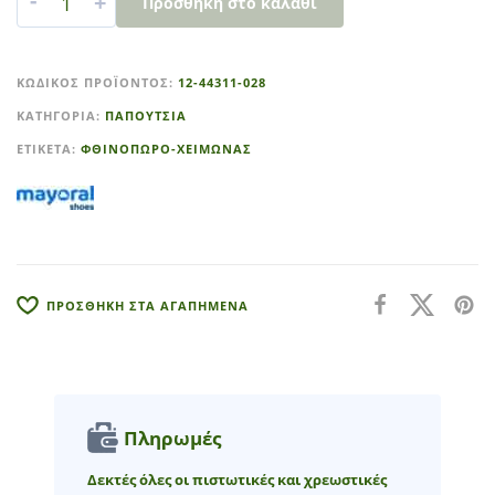
-
+
Προσθήκη στο καλάθι
A
l
ΚΩΔΙΚΌΣ ΠΡΟΪΌΝΤΟΣ:
12-44311-028
t
ΚΑΤΗΓΟΡΊΑ:
ΠΑΠΟΥΤΣΙΑ
e
r
ΕΤΙΚΈΤΑ:
ΦΘΙΝΟΠΩΡΟ-ΧΕΙΜΩΝΑΣ
n
a
t
i
v
e
ΠΡΟΣΘΗΚΗ ΣΤΑ ΑΓΑΠΗΜΕΝΑ
:
Πληρωμές
Δεκτές όλες οι πιστωτικές και χρεωστικές