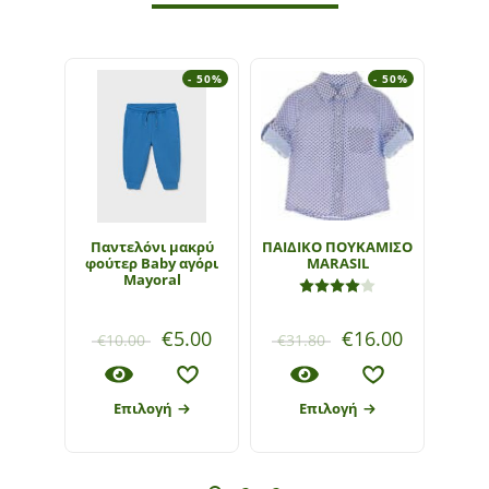
- 50%
- 50%
Παντελόνι μακρύ
ΠΑΙΔΙΚΟ ΠΟΥΚΑΜΙΣΟ
Παιδ
φούτερ Baby αγόρι
MARASIL
fo
Mayoral
κορ
Βαθμολογήθηκε με
4.00
2
€
5.00
€
16.00
€
10.00
€
31.80
€
26
Επιλογή
Επιλογή