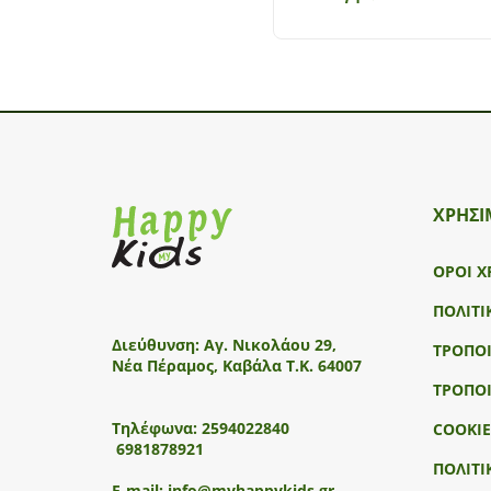
ΧΡΗΣΙ
ΟΡΟΙ Χ
ΠΟΛΙΤΙ
Διεύθυνση:
Αγ. Νικολάου 29,
ΤΡΟΠΟ
Νέα Πέραμος, Καβάλα Τ.Κ. 64007
ΤΡΟΠΟ
Τηλέφωνα:
2594022840
COOKIE
6981878921
ΠΟΛΙΤΙ
E-mail:
info@myhappykids.gr