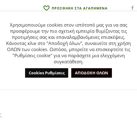
:
ΠΡΟΣΘΗΚΗ ΣΤΑ ΑΓΑΠΗΜΕΝΑ
Χρησιμοποιούμε cookies στον ιστότοπό μας για να σας
προσφέρουμε την πιο σχετική εμπειρία θυμίζοντας τις
προτιμήσεις σας και επαναλαμβανόμενες επισκέψεις.
Κάνοντας κλικ στο "Αποδοχή όλων", συναινείτε στη χρήση
ΟΛΩΝ των cookies. Ωστόσο, μπορείτε να επισκεφτείτε τις
ΕΠΙΠΛΈΟΝ ΠΛΗΡΟΦΟΡΊΕΣ
ΕΤΑΙΡΊΑ
"Ρυθμίσεις cookie" για να παράσχετε μια ελεγχόμενη
συγκατάθεση.
Cookies Ρυθμίσεις
ΑΠΟΔΟΧΗ ΟΛΩΝ
για κορίτσι από 6 έως 16 ετών εμπριμέ σε ροζ με πράσινες αποχ
.