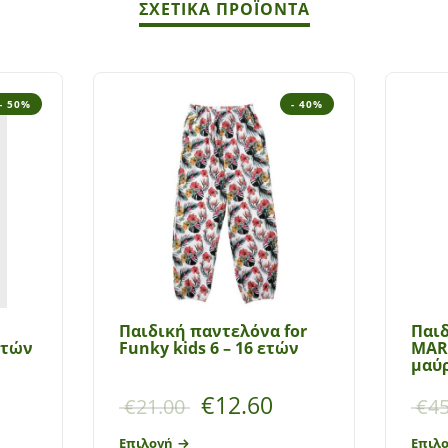
ΣΧΕΤΙΚΆ ΠΡΟΪΌΝΤΑ
- 50%
- 40%
Παιδική παντελόνα for
Παιδ
ετών
Funky kids 6 – 16 ετών
MARA
μαύ
€
12.60
€
21.00
€
45
Επιλογή
Επιλ