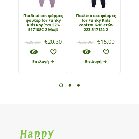
Παιδικό σετ φόρμες
Παιδικό σετ φόρμες
Πα
φούτερ for Funky
for Funky Kids
ζακέτ
Kids κορίτσι 223-
κορίτσι 6-16 ετών
Funky
517108C-2 Μωβ
223-517122-2
€
20.30
€
15.00
€
29.00
€
30.00
€
26
Επιλογή
Επιλογή