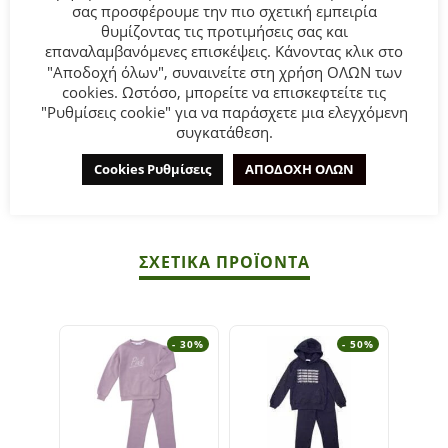
σας προσφέρουμε την πιο σχετική εμπειρία
θυμίζοντας τις προτιμήσεις σας και
Παιδικό σετ φόρμα φούτερ for Funky Kids για κορίτσι από
επαναλαμβανόμενες επισκέψεις. Κάνοντας κλικ στο
1 έως 6 ετών σε μπλε χρώμα με τύπωμα και γκρι παντελόνι.
"Αποδοχή όλων", συναινείτε στη χρήση ΟΛΩΝ των
cookies. Ωστόσο, μπορείτε να επισκεφτείτε τις
Σύνθεση:
70% COTTON-30% POLYESTER.
"Ρυθμίσεις cookie" για να παράσχετε μια ελεγχόμενη
συγκατάθεση.
ΣΥΜΒΟΥΛΕΣ
Cookies Ρυθμίσεις
ΑΠΟΔΟΧΗ ΟΛΩΝ
Πλένεται στο πλυντήριο στους 30°C.
ΣΧΕΤΙΚΆ ΠΡΟΪΌΝΤΑ
- 30%
- 50%