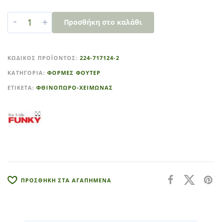
-
+
Προσθήκη στο καλάθι
A
l
ΚΩΔΙΚΌΣ ΠΡΟΪΌΝΤΟΣ:
224-717124-2
t
ΚΑΤΗΓΟΡΊΑ:
ΦΟΡΜΕΣ ΦΟΥΤΕΡ
e
r
ΕΤΙΚΈΤΑ:
ΦΘΙΝΟΠΩΡΟ-ΧΕΙΜΩΝΑΣ
n
a
t
i
v
e
:
ΠΡΟΣΘΗΚΗ ΣΤΑ ΑΓΑΠΗΜΕΝΑ