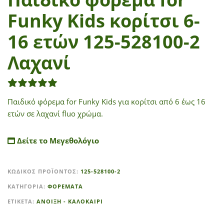
Funky Kids κορίτσι 6-
16 ετών 125-528100-2
Λαχανί
1
Βαθμολογήθηκε με
5.00
από 5 με βάση
βαθμολ
Παιδικό φόρεμα for Funky Kids για κορίτσι από 6 έως 16
ετών σε λαχανί fluo χρώμα.
Δείτε το Μεγεθολόγιο
A
ΚΩΔΙΚΌΣ ΠΡΟΪΌΝΤΟΣ:
125-528100-2
l
t
ΚΑΤΗΓΟΡΊΑ:
ΦΟΡΕΜΑΤΑ
e
ΕΤΙΚΈΤΑ:
ΑΝΟΙΞΗ - ΚΑΛΟΚΑΙΡΙ
r
n