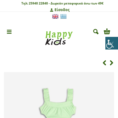
Τηλ:
25940 22840 -
Δωρεάν μεταφορικά άνω των 49€
Είσοδος