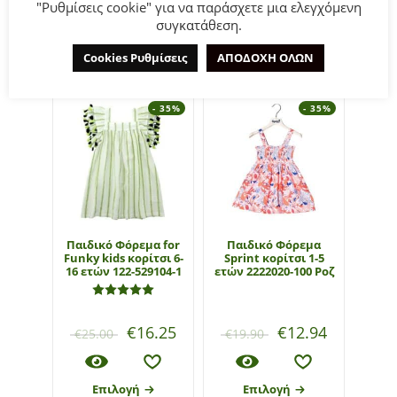
"Ρυθμίσεις cookie" για να παράσχετε μια ελεγχόμενη
συγκατάθεση.
ΣΧΕΤΙΚΆ ΠΡΟΪΌΝΤΑ
Cookies Ρυθμίσεις
ΑΠΟΔΟΧΗ ΟΛΩΝ
- 35%
- 35%
Παιδικό Φόρεμα for
Παιδικό Φόρεμα
Funky kids κορίτσι 6-
Sprint κορίτσι 1-5
μπλο
16 ετών 122-529104-1
ετών 2222020-100 Ροζ
Funky
16 ετ
Βαθμολογήθηκε με
5.00
από 5
€
16.25
€
12.94
€
25.00
€
19.90
€
28
Επιλογή
Επιλογή