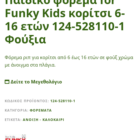
Funky Kids κορίτσι 6-
16 ετών 124-528110-1
Φούξια
Φόρεμα ριπ για κορίτσι από 6 έως 16 ετών σε φούξ χρώμα
με άνοιγμα στα πλάγια.
Δείτε το Μεγεθολόγιο
A
ΚΩΔΙΚΌΣ ΠΡΟΪΌΝΤΟΣ:
124-528110-1
l
t
ΚΑΤΗΓΟΡΊΑ:
ΦΟΡΕΜΑΤΑ
e
ΕΤΙΚΈΤΑ:
ΑΝΟΙΞΗ - ΚΑΛΟΚΑΙΡΙ
r
n