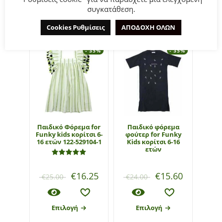
συγκατάθεση.
ΣΧΕΤΙΚΆ ΠΡΟΪΌΝΤΑ
Cookies Ρυθμίσεις
ΑΠΟΔΟΧΗ ΟΛΩΝ
- 35%
- 35%
Παιδικό Φόρεμα for
Παιδικό φόρεμα
Funky kids κορίτσι 6-
φούτερ for Funky
μπλο
16 ετών 122-529104-1
Kids κορίτσι 6-16
Funky
ετών
16 ετ
Βαθμολογήθηκε με
5.00
από 5
€
16.25
€
15.60
€
25.00
€
24.00
€
28
Επιλογή
Επιλογή