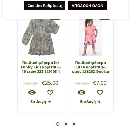
Cookies Ρυθμίσεις
ΑΠΟΔΟΧΗ ΟΛΩΝ
- 50%
- 50%
Παιδικό φόρεμα for
Παιδικό φόρεμα
Παιδ
Funky Kids κορίτσι 6-
ΕΒΙΤΑ κορίτσι 1-6
Funky
16 ετών 223-529103-1
ετών 238262 Φούξια
€
25.00
€
7.00
€
50.00
€
14.00
€
1
Επιλογή
Επιλογή