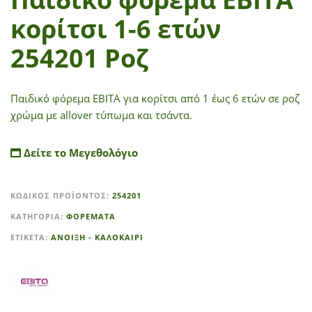
κορίτσι 1-6 ετών
254201 Ροζ
Παιδικό φόρεμα ΕΒΙΤΑ για κορίτσι από 1 έως 6 ετών σε ροζ
χρώμα με allover τύπωμα και τσάντα.
Δείτε το Μεγεθολόγιο
A
ΚΩΔΙΚΌΣ ΠΡΟΪΌΝΤΟΣ:
254201
l
t
ΚΑΤΗΓΟΡΊΑ:
ΦΟΡΕΜΑΤΑ
e
ΕΤΙΚΈΤΑ:
ΑΝΟΙΞΗ - ΚΑΛΟΚΑΙΡΙ
r
n
a
t