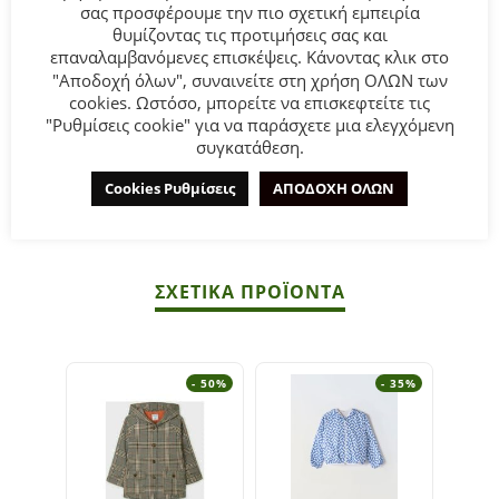
σας προσφέρουμε την πιο σχετική εμπειρία
θυμίζοντας τις προτιμήσεις σας και
Παιδικό μπουφάν for Funky kids για κορίτσι από 6 έως 16
επαναλαμβανόμενες επισκέψεις. Κάνοντας κλικ στο
ετών βελούδινο σε μαύρο χρώμα με στρας.
"Αποδοχή όλων", συναινείτε στη χρήση ΟΛΩΝ των
cookies. Ωστόσο, μπορείτε να επισκεφτείτε τις
Σύνθεση:
100% POLYESTER.
"Ρυθμίσεις cookie" για να παράσχετε μια ελεγχόμενη
συγκατάθεση.
ΣΥΜΒΟΥΛΕΣ
Cookies Ρυθμίσεις
ΑΠΟΔΟΧΗ ΟΛΩΝ
Πλένεται στο πλυντήριο στους 30°C.
ΣΧΕΤΙΚΆ ΠΡΟΪΌΝΤΑ
- 50%
- 35%