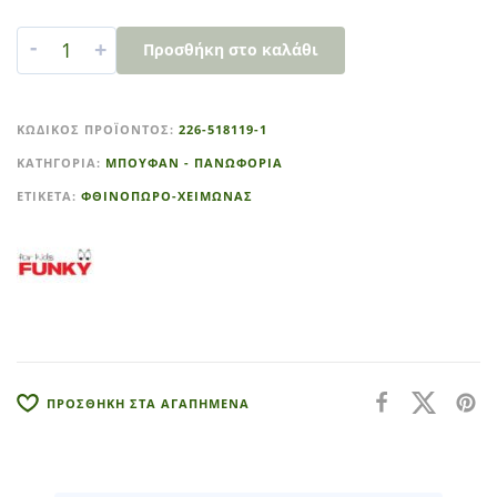
-
+
Προσθήκη στο καλάθι
A
l
ΚΩΔΙΚΌΣ ΠΡΟΪΌΝΤΟΣ:
226-518119-1
t
ΚΑΤΗΓΟΡΊΑ:
ΜΠΟΥΦΑΝ - ΠΑΝΩΦΟΡΙΑ
e
r
ΕΤΙΚΈΤΑ:
ΦΘΙΝΟΠΩΡΟ-ΧΕΙΜΩΝΑΣ
n
a
t
i
v
e
:
ΠΡΟΣΘΗΚΗ ΣΤΑ ΑΓΑΠΗΜΕΝΑ