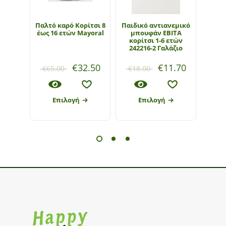
Παλτό καρό Κορίτσι 8
Παιδικό αντιανεμικό
Π
έως 16 ετών Mayoral
μπουφάν ΕΒΙΤΑ
μπ
κορίτσι 1-6 ετών
κορ
242216-2 Γαλάζιο
24
€
32.50
€
11.70
€
65.00
€
18.00
€
16
Επιλογή
Επιλογή