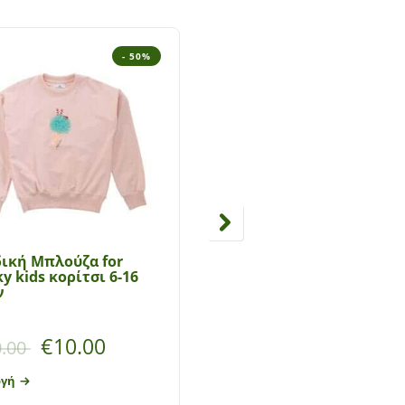
- 50%
- 3
ική Μπλούζα for
Μπλούζα κοντομάνικη
y kids κορίτσι 6-16
κορίτσι Mayoral
ν
Βαθμολογήθηκε με
5.00
€
10.00
€
14.95
.00
€
23.00
ογή
Επιλογή