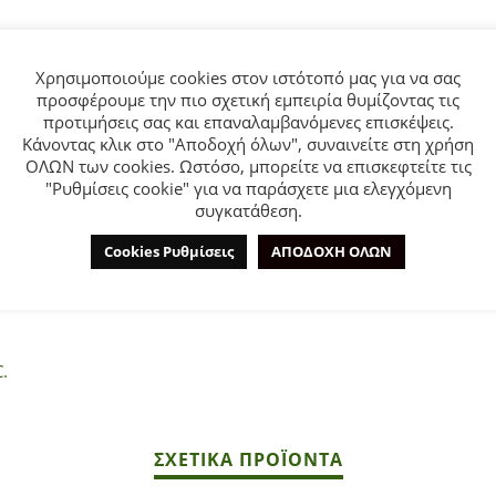
Χρησιμοποιούμε cookies στον ιστότοπό μας για να σας
προσφέρουμε την πιο σχετική εμπειρία θυμίζοντας τις
προτιμήσεις σας και επαναλαμβανόμενες επισκέψεις.
Κάνοντας κλικ στο "Αποδοχή όλων", συναινείτε στη χρήση
ΕΠΙΠΛΈΟΝ ΠΛΗΡΟΦΟΡΊΕΣ
ΕΤΑΙΡΊΑ
ΟΛΩΝ των cookies. Ωστόσο, μπορείτε να επισκεφτείτε τις
"Ρυθμίσεις cookie" για να παράσχετε μια ελεγχόμενη
συγκατάθεση.
Funky kids για κορίτσι από 6 έως 16 ετών σε λευκό χρώμα με τ
Cookies Ρυθμίσεις
ΑΠΟΔΟΧΗ ΟΛΩΝ
.
ΣΧΕΤΙΚΆ ΠΡΟΪΌΝΤΑ