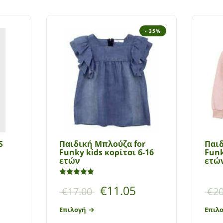
- 35%
S
Παιδική Μπλούζα for
Παιδ
Funky kids κορίτσι 6-16
Funk
ετών
ετώ
Βαθμολογήθηκε με
5.00
από 5
€
11.05
€
17.00
€
20
Επιλογή
Επιλ