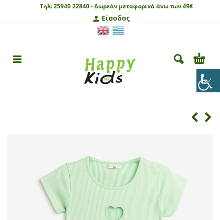
Τηλ:
25940 22840 -
Δωρεάν μεταφορικά άνω των 49€
Είσοδος