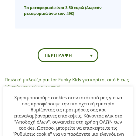
Τα μεταφορικά είναι 3.50 ευρώ
(Δωρεάν
μεταφορικά άνω των 49€)
ΠΕΡΙΓΡΑΦΉ
Παιδική μπλούζα ριπ for Funky Kids για κορίτσι από 6 έως
16 ετών σε χρώμα φυστικί.
Χρησιμοποιούμε cookies στον ιστότοπό μας για να
Σύνθεση:
95% COTTON-5% ELASTAN.
σας προσφέρουμε την πιο σχετική εμπειρία
θυμίζοντας τις προτιμήσεις σας και
επαναλαμβανόμενες επισκέψεις. Κάνοντας κλικ στο
ΣΥΜΒΟΥΛΕΣ
"Αποδοχή όλων", συναινείτε στη χρήση ΟΛΩΝ των
Πλένεται στο πλυντήριο στους 30°C.
cookies. Ωστόσο, μπορείτε να επισκεφτείτε τις
"Ρυθμίσεις cookie" για να παράσχετε μια ελεγχόμενη