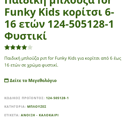
Funky Kids κορίτσι 6-
16 ετών 124-505128-1
Φυστικί
1
Βαθμολογήθηκε με
4.00
από 5 με βάση
βαθμολογί
Παιδική μπλούζα ριπ for Funky Kids για κορίτσι από 6 έως
16 ετών σε χρώμα φυστικί.
Δείτε το Μεγεθολόγιο
A
ΚΩΔΙΚΌΣ ΠΡΟΪΌΝΤΟΣ:
124-505128-1
l
t
ΚΑΤΗΓΟΡΊΑ:
ΜΠΛΟΥΖΕΣ
e
ΕΤΙΚΈΤΑ:
ΑΝΟΙΞΗ - ΚΑΛΟΚΑΙΡΙ
r
n