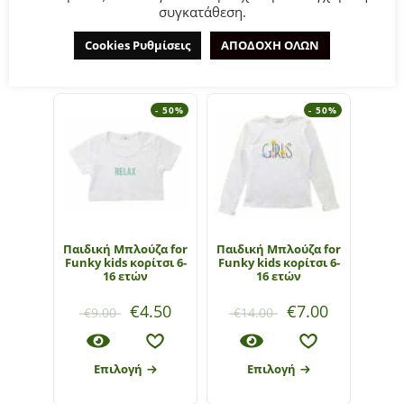
συγκατάθεση.
ΣΧΕΤΙΚΆ ΠΡΟΪΌΝΤΑ
Cookies Ρυθμίσεις
ΑΠΟΔΟΧΗ ΟΛΩΝ
- 50%
- 50%
Παιδική Μπλούζα for
Παιδική Μπλούζα for
Παιδι
Funky kids κορίτσι 6-
Funky kids κορίτσι 6-
Funky
16 ετών
16 ετών
€
4.50
€
7.00
€
9.00
€
14.00
€
1
Επιλογή
Επιλογή