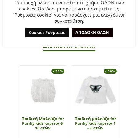
"Αποδοχή όλων", συναινείτε στη χρήση ΟΛΩΝ των
ΣΥΜΒΟΥΛΕΣ
cookies. Ωστόσο, μπορείτε να επισκεφτείτε τις
Πλένεται στο πλυντήριο στους 30°C.
"Ρυθμίσεις cookie" για να παράσχετε μια ελεγχόμενη
συγκατάθεση.
Όχι σίδερο στα τυπώματα και στα πλαστικά σημεία.
Cookies Ρυθμίσεις
ΑΠΟΔΟΧΗ ΟΛΩΝ
ΣΧΕΤΙΚΆ ΠΡΟΪΌΝΤΑ
- 50%
- 50%
Παιδική Μπλούζα for
Παιδική μπλούζα for
Παι
Funky kids κορίτσι 6-
Funky kids κορίτσι 1
Εβίτ
16 ετών
– 6 ετών