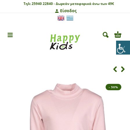
Τηλ:
25940 22840 -
Δωρεάν μεταφορικά άνω των 49€
Είσοδος
- 50%