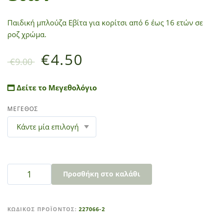
Παιδική μπλούζα Εβίτα για κορίτσι από 6 έως 16 ετών σε
ροζ χρώμα.
€
4.50
€
9.00
Δείτε το Μεγεθολόγιο
ΜΕΓΕΘΟΣ
Προσθήκη στο καλάθι
A
l
ΚΩΔΙΚΌΣ ΠΡΟΪΌΝΤΟΣ:
227066-2
t