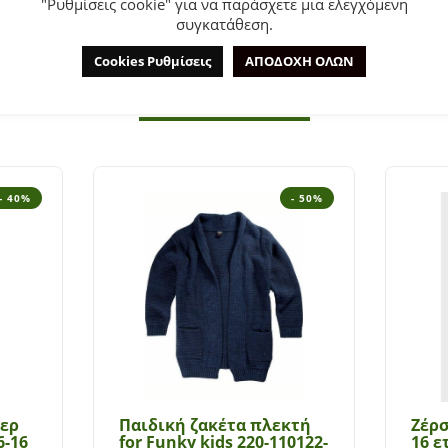
"Ρυθμίσεις cookie" για να παράσχετε μια ελεγχόμενη
.
συγκατάθεση.
Cookies Ρυθμίσεις
ΑΠΟΔΟΧΗ ΟΛΩΝ
ΣΧΕΤΙΚΆ ΠΡΟΪΌΝΤΑ
- 40%
- 50%
τερ
Παιδική ζακέτα πλεκτή
Ζέρσ
6-16
for Funky kids 220-110122-
16 ε