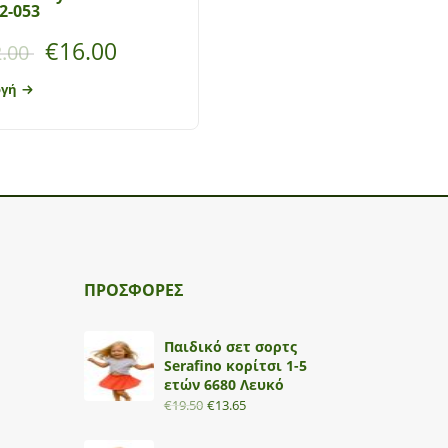
2-053
γιακάς Αγόρι Mayoral
€
16.00
€
10.00
.00
€
20.00
ογή
Επιλογή
ΠΡΟΣΦΟΡΕΣ
Παιδικό σετ σορτς
Serafino κορίτσι 1-5
ετών 6680 Λευκό
€
19.50
€
13.65