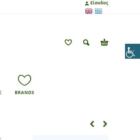
Είσοδος
Σ
BRANDS
Α