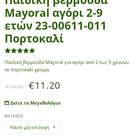
Mayoral αγόρι 2-9
ετών 23-00611-011
Πορτοκαλί
1
Βαθμολογήθηκε με
5.00
από 5 με βάση
βαθμολ
Παιδική βερμούδα Mayoral για αγόρι από 2 έως 9 χρονών
σε πορτοκαλί χρώμα.
€
11.20
€
14.00
Δείτε το Μεγεθολόγιο
ΜΕΓΕΘΟΣ