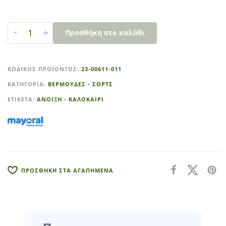
-
+
Προσθήκη στο καλάθι
A
l
ΚΩΔΙΚΌΣ ΠΡΟΪΌΝΤΟΣ:
23-00611-011
t
ΚΑΤΗΓΟΡΊΑ:
ΒΕΡΜΟΥΔΕΣ - ΣΟΡΤΣ
e
r
ΕΤΙΚΈΤΑ:
ΑΝΟΙΞΗ - ΚΑΛΟΚΑΙΡΙ
n
a
t
i
v
e
ΠΡΟΣΘΗΚΗ ΣΤΑ ΑΓΑΠΗΜΕΝΑ
: