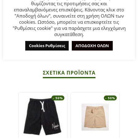
Παιδική βερμούδα Mayoral για αγόρι από 2 έως 9 χρονών
θυμίζοντας τις προτιμήσεις σας και
επαναλαμβανόμενες επισκέψεις. Κάνοντας κλικ στο
σε πορτοκαλί χρώμα.
"Αποδοχή όλων", συναινείτε στη χρήση ΟΛΩΝ των
cookies. Ωστόσο, μπορείτε να επισκεφτείτε τις
Σύνθεση
: 98% Βαμβάκι 2% Ελαστομερής πολυουρεθάνη.
"Ρυθμίσεις cookie" για να παράσχετε μια ελεγχόμενη
συγκατάθεση.
ΣΥΜΒΟΥΛΕΣ
Cookies Ρυθμίσεις
ΑΠΟΔΟΧΗ ΟΛΩΝ
Πλένεται στο πλυντήριο στους 30°C.
ΣΧΕΤΙΚΆ ΠΡΟΪΌΝΤΑ
- 50%
- 50%