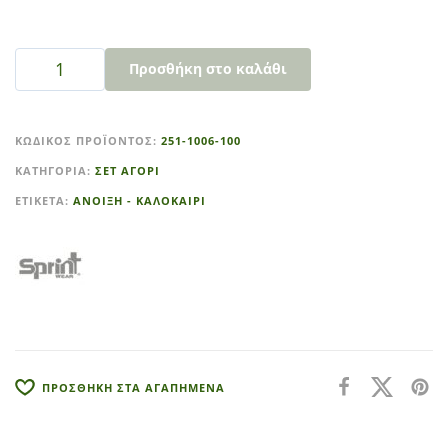
Προσθήκη στο καλάθι
A
l
ΚΩΔΙΚΌΣ ΠΡΟΪΌΝΤΟΣ:
251-1006-100
t
ΚΑΤΗΓΟΡΊΑ:
ΣΕΤ ΑΓΟΡΙ
e
r
ΕΤΙΚΈΤΑ:
ΑΝΟΙΞΗ - ΚΑΛΟΚΑΙΡΙ
n
a
t
i
v
e
:
ΠΡΟΣΘΗΚΗ ΣΤΑ ΑΓΑΠΗΜΕΝΑ