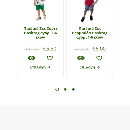
Παιδικό Σετ Σορτς
Παιδικό Σετ
Π
Hashtag αγόρι 1-6
Βερμούδα Hashtag
Βερ
ετών
αγόρι 1-6 ετών
αγ
€
5.50
€
6.00
€
11.00
€
12.00
€
1
Επιλογή
Επιλογή