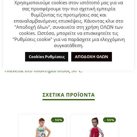
Χρησιμοποιούμε cookies στον ιστότοπό μας για να
σας προσφέρουμε την πιο σχετική εμπειρία
θυμίζοντας τις προτιμήσεις σας και
Παιδικό σετ βερμούδα Sprint για αγόρι από 18 μηνών έως
επαναλαμβανόμενες επισκέψεις. Κάνοντας κλικ στο
6 ετών. Μπλούζα σε λευκό χρώμα με τύπωμα και βερμούδα
"Αποδοχή όλων", συναινείτε στη χρήση ΟΛΩΝ των
σε πορτοκαλί χρώμα.
cookies. Ωστόσο, μπορείτε να επισκεφτείτε τις
"Ρυθμίσεις cookie" για να παράσχετε μια ελεγχόμενη
συγκατάθεση.
Σύνθεση:
100% COTTON.
Cookies Ρυθμίσεις
ΑΠΟΔΟΧΗ ΟΛΩΝ
ΣΥΜΒΟΥΛΕΣ
Πλένεται στο πλυντήριο στους 30°C.
ΣΧΕΤΙΚΆ ΠΡΟΪΌΝΤΑ
- 50%
- 50%