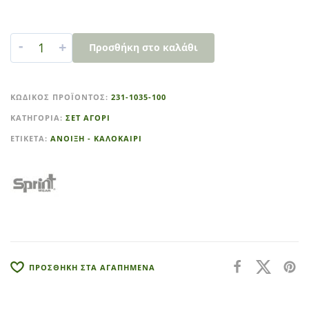
-
+
Προσθήκη στο καλάθι
A
l
ΚΩΔΙΚΌΣ ΠΡΟΪΌΝΤΟΣ:
231-1035-100
t
ΚΑΤΗΓΟΡΊΑ:
ΣΕΤ ΑΓΟΡΙ
e
r
ΕΤΙΚΈΤΑ:
ΑΝΟΙΞΗ - ΚΑΛΟΚΑΙΡΙ
n
a
t
i
v
e
:
ΠΡΟΣΘΗΚΗ ΣΤΑ ΑΓΑΠΗΜΕΝΑ