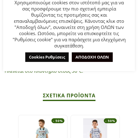
Χρησιμοποιούμε cookies στον ιστότοπό μας για να
σας προσφέρουμε την πιο σχετική εμπειρία
θυμίζοντας τις προτιμήσεις σας και
Παιδικό σετ βερμούδα Sprint για αγόρι από 12 μηνών έως
επαναλαμβανόμενες επισκέψεις. Κάνοντας κλικ στο
5 ετών. Μπλούζα σε λευκό χρώμα με τύπωμα και βερμούδα
"Αποδοχή όλων", συναινείτε στη χρήση ΟΛΩΝ των
σε μαύρο χρώμα.
cookies. Ωστόσο, μπορείτε να επισκεφτείτε τις
"Ρυθμίσεις cookie" για να παράσχετε μια ελεγχόμενη
συγκατάθεση.
Σύνθεση:
70% Βαμβάκι 30% Πολυεστέρας.
Cookies Ρυθμίσεις
ΑΠΟΔΟΧΗ ΟΛΩΝ
ΣΥΜΒΟΥΛΕΣ
Πλένεται στο πλυντήριο στους 30°C.
ΣΧΕΤΙΚΆ ΠΡΟΪΌΝΤΑ
- 50%
- 50%