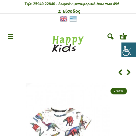
Τηλ:
25940 22840 -
Δωρεάν μεταφορικά άνω των 49€
Είσοδος
- 50%