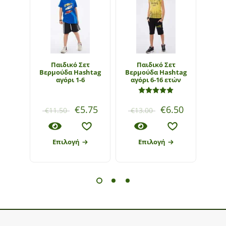
Παιδικό Σετ
Παιδικό Σετ
Παιδ
Βερμούδα Hashtag
Βερμούδα Hashtag
φού
αγόρι 1-6
αγόρι 6-16 ετών
ki
Βαθμολογήθηκε με
5
€
5.75
€
6.50
€
11.50
€
13.00
€
22
Επιλογή
Επιλογή