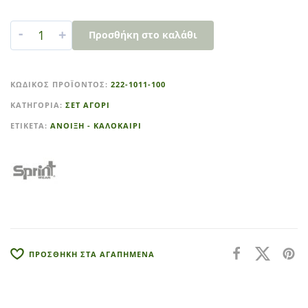
-
+
Προσθήκη στο καλάθι
A
l
ΚΩΔΙΚΌΣ ΠΡΟΪΌΝΤΟΣ:
222-1011-100
t
ΚΑΤΗΓΟΡΊΑ:
ΣΕΤ ΑΓΟΡΙ
e
r
ΕΤΙΚΈΤΑ:
ΑΝΟΙΞΗ - ΚΑΛΟΚΑΙΡΙ
n
a
t
i
v
e
:
ΠΡΟΣΘΗΚΗ ΣΤΑ ΑΓΑΠΗΜΕΝΑ