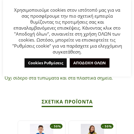
Χρησιμοποιούμε cookies στον ιστότοπό μας για να
Παιδικό Σετ Βερμούδα μακό Sprint για αγόρι από 1 έως 5
σας προσφέρουμε την πιο σχετική εμπειρία
ετών.
θυμίζοντας τις προτιμήσεις σας και
Μπλούζα κοντομάνικη σε λευκό χρώμα με τύπωμα.
επαναλαμβανόμενες επισκέψεις. Κάνοντας κλικ στο
"Αποδοχή όλων", συναινείτε στη χρήση ΟΛΩΝ των
Βερμούδα σε μαύρο χρώμα με τύπωμα.
cookies. Ωστόσο, μπορείτε να επισκεφτείτε τις
"Ρυθμίσεις cookie" για να παράσχετε μια ελεγχόμενη
Σύνθεση
: 100% Βαμβάκι.
συγκατάθεση.
Cookies Ρυθμίσεις
ΑΠΟΔΟΧΗ ΟΛΩΝ
ΣΥΜΒΟΥΛΕΣ
Πλένεται στο πλυντήριο στους 30°C.
Όχι σίδερο στα τυπώματα και στα πλαστικά σημεία.
ΣΧΕΤΙΚΆ ΠΡΟΪΌΝΤΑ
- 50%
- 50%