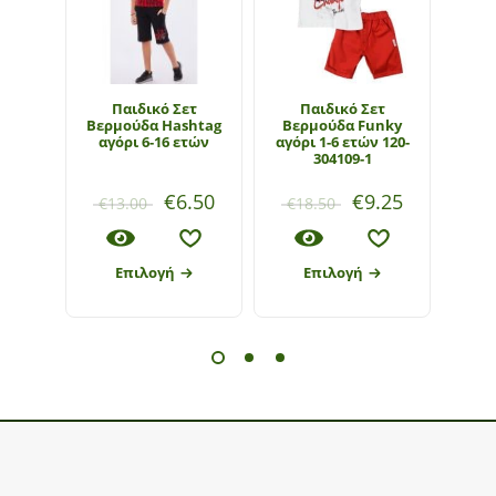
Παιδικό Σετ
Παιδικό Σετ
Π
Βερμούδα Hashtag
Βερμούδα Funky
Βερ
αγόρι 6-16 ετών
αγόρι 1-6 ετών 120-
αγ
304109-1
€
6.50
€
9.25
€
13.00
€
18.50
€
1
Επιλογή
Επιλογή