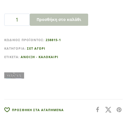
Προσθήκη στο καλάθι
A
l
ΚΩΔΙΚΌΣ ΠΡΟΪΌΝΤΟΣ:
238815-1
t
ΚΑΤΗΓΟΡΊΑ:
ΣΕΤ ΑΓΟΡΙ
e
r
ΕΤΙΚΈΤΑ:
ΑΝΟΙΞΗ - ΚΑΛΟΚΑΙΡΙ
n
a
t
i
v
e
:
ΠΡΟΣΘΗΚΗ ΣΤΑ ΑΓΑΠΗΜΕΝΑ