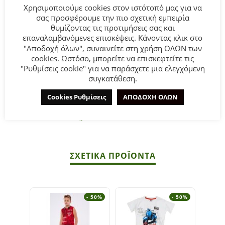
Χρησιμοποιούμε cookies στον ιστότοπό μας για να
σας προσφέρουμε την πιο σχετική εμπειρία
θυμίζοντας τις προτιμήσεις σας και
Παιδικό Σετ βερμούδα Hashtag για αγόρι από 1 έως 6 ετών.
επαναλαμβανόμενες επισκέψεις. Κάνοντας κλικ στο
Μπλούζα σε πορτοκαλί χρώμα με τύπωμα και μαύρη
"Αποδοχή όλων", συναινείτε στη χρήση ΟΛΩΝ των
βερμούδα.
cookies. Ωστόσο, μπορείτε να επισκεφτείτε τις
"Ρυθμίσεις cookie" για να παράσχετε μια ελεγχόμενη
συγκατάθεση.
Σύνθεση:
96% Βαμβάκι 4% Λύκρα.
Cookies Ρυθμίσεις
ΑΠΟΔΟΧΗ ΟΛΩΝ
ΣΥΜΒΟΥΛΕΣ
Πλένεται στο πλυντήριο στους 30°C.
ΣΧΕΤΙΚΆ ΠΡΟΪΌΝΤΑ
- 50%
- 50%