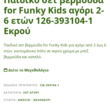
for Funky Kids αγόρι 2-
6 ετών 126-393104-1
Εκρού
Παιδικό σετ βερμούδα for Funky Kids για αγόρι από 2 έως 6
ετών. κοντομάνικο πόλο σε εκρού χρώμα με μπεζ
βερμούδα και καπελό.
Δείτε το Μεγεθολόγιο
A
ΚΩΔΙΚΌΣ ΠΡΟΪΌΝΤΟΣ:
126-393104-1
l
t
ΚΑΤΗΓΟΡΊΑ:
ΣΕΤ ΑΓΟΡΙ
e
ΕΤΙΚΈΤΑ:
ΑΝΟΙΞΗ - ΚΑΛΟΚΑΙΡΙ
r