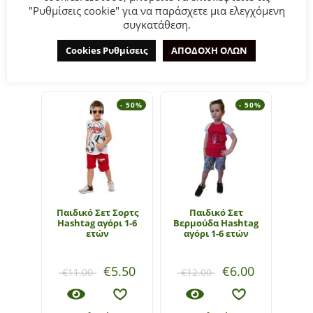
"Ρυθμίσεις cookie" για να παράσχετε μια ελεγχόμενη
συγκατάθεση.
ΣΧΕΤΙΚΆ ΠΡΟΪΌΝΤΑ
Cookies Ρυθμίσεις
ΑΠΟΔΟΧΗ ΟΛΩΝ
- 50%
- 50%
Παιδικό Σετ Σορτς
Παιδικό Σετ
Π
Hashtag αγόρι 1-6
Βερμούδα Hashtag
Βερ
ετών
αγόρι 1-6 ετών
αγ
€
5.50
€
6.00
€
11.00
€
12.00
€
1