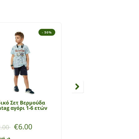
- 50%
- 5
ικό Σετ Βερμούδα
Παιδικό Σετ Βερμούδα
tag αγόρι 1-6 ετών
Hashtag αγόρι 6-16 ετώ
Βαθμολογήθηκε με
5.00
€
6.00
€
6.50
.00
€
13.00
ογή
Επιλογή