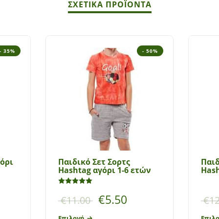
ΣΧΕΤΙΚΆ ΠΡΟΪΌΝΤΑ
- 35%
- 50%
γόρι
Παιδικό Σετ Σορτς
Παιδ
Hashtag αγόρι 1-6 ετών
Hash
Βαθμολογήθηκε με
5.00
από 5
€
5.50
€
11.00
€
12
Επιλογή
Επιλ