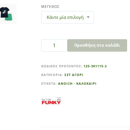
ΜΕΓΕΘΟΣ
Προσθήκη στο καλάθι
A
l
ΚΩΔΙΚΌΣ ΠΡΟΪΌΝΤΟΣ:
125-301115-2
t
ΚΑΤΗΓΟΡΊΑ:
ΣΕΤ ΑΓΟΡΙ
e
r
ΕΤΙΚΈΤΑ:
ΑΝΟΙΞΗ - ΚΑΛΟΚΑΙΡΙ
n
a
t
i
v
e