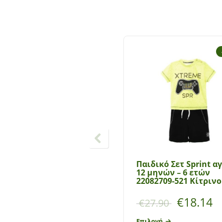
Παιδικό Σετ Sprint α
12 μηνών – 6 ετών
22082709-521 Κίτρινο
€
18.14
€
27.90
Επιλογή