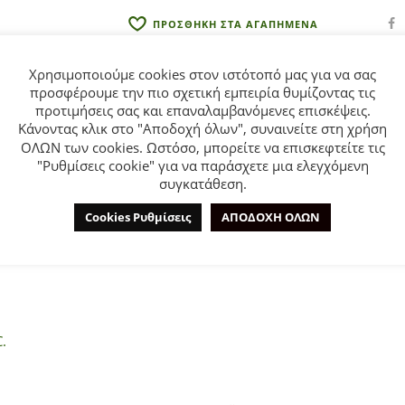
:
ΠΡΟΣΘΗΚΗ ΣΤΑ ΑΓΑΠΗΜΕΝΑ
Χρησιμοποιούμε cookies στον ιστότοπό μας για να σας
προσφέρουμε την πιο σχετική εμπειρία θυμίζοντας τις
προτιμήσεις σας και επαναλαμβανόμενες επισκέψεις.
Κάνοντας κλικ στο "Αποδοχή όλων", συναινείτε στη χρήση
ΟΛΩΝ των cookies. Ωστόσο, μπορείτε να επισκεφτείτε τις
ΕΠΙΠΛΈΟΝ ΠΛΗΡΟΦΟΡΊΕΣ
ΕΤΑΙΡΊΑ
"Ρυθμίσεις cookie" για να παράσχετε μια ελεγχόμενη
συγκατάθεση.
Cookies Ρυθμίσεις
ΑΠΟΔΟΧΗ ΟΛΩΝ
ids για αγόρι από 2 έως 6 ετών. Μπλούζα σε μπλε χρώμα με τύ
.