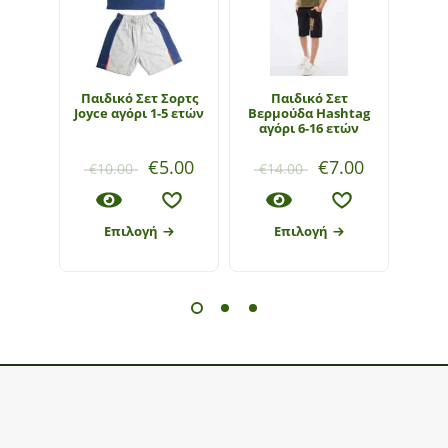
Παιδικό Σετ Σορτς
Παιδικό Σετ
Παι
Joyce αγόρι 1-5 ετών
Βερμούδα Hashtag
Hash
αγόρι 6-16 ετών
€
5.00
€
7.00
€
10.00
€
14.00
€
1
Επιλογή
Επιλογή