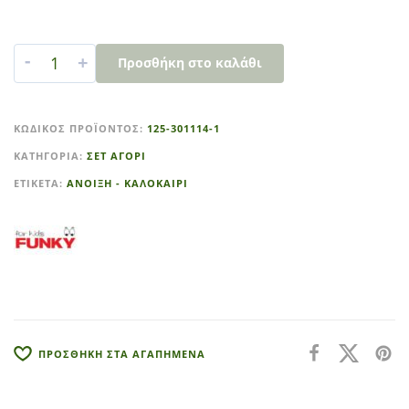
-
+
Προσθήκη στο καλάθι
A
l
ΚΩΔΙΚΌΣ ΠΡΟΪΌΝΤΟΣ:
125-301114-1
t
ΚΑΤΗΓΟΡΊΑ:
ΣΕΤ ΑΓΟΡΙ
e
r
ΕΤΙΚΈΤΑ:
ΑΝΟΙΞΗ - ΚΑΛΟΚΑΙΡΙ
n
a
t
i
v
e
:
ΠΡΟΣΘΗΚΗ ΣΤΑ ΑΓΑΠΗΜΕΝΑ