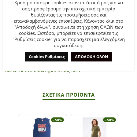
Χρησιμοποιούμε cookies στον ιστότοπό μας για να
σας προσφέρουμε την πιο σχετική εμπειρία
θυμίζοντας τις προτιμήσεις σας και
Παιδικό σετ βερμούδα for Funky Kids για αγόρι από 2 έως 6
επαναλαμβανόμενες επισκέψεις. Κάνοντας κλικ στο
ετών. Μπλούζα σε κόκκινο χρώμα με τύπωμα και μπλε
"Αποδοχή όλων", συναινείτε στη χρήση ΟΛΩΝ των
βερμούδα.
cookies. Ωστόσο, μπορείτε να επισκεφτείτε τις
"Ρυθμίσεις cookie" για να παράσχετε μια ελεγχόμενη
συγκατάθεση.
Σύνθεση:
100% COTTON.
Cookies Ρυθμίσεις
ΑΠΟΔΟΧΗ ΟΛΩΝ
ΣΥΜΒΟΥΛΕΣ
Πλένεται στο πλυντήριο στους 30°C.
ΣΧΕΤΙΚΆ ΠΡΟΪΌΝΤΑ
- 50%
- 50%