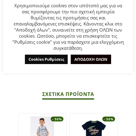
Χρησιμοποιούμε cookies στον ιστότοπό μας για να
σας προσφέρουμε την πιο σχετική εμπειρία
θυμίζοντας τις προτιμήσεις σας και
Παιδικό σετ παντελόνι for Funky Kids για αγόρι από 2 έως
επαναλαμβανόμενες επισκέψεις. Κάνοντας κλικ στο
6 ετών. Μπλούζα πόλο σε λευκό χρώμα με allover τύπωμα
"Αποδοχή όλων", συναινείτε στη χρήση ΟΛΩΝ των
και παντελόνι σε χρώμα μέντα.
cookies. Ωστόσο, μπορείτε να επισκεφτείτε τις
"Ρυθμίσεις cookie" για να παράσχετε μια ελεγχόμενη
Σύνθεση:
100% COTTON+98% COTTON-2% ELASTAN.
συγκατάθεση.
Cookies Ρυθμίσεις
ΑΠΟΔΟΧΗ ΟΛΩΝ
ΣΥΜΒΟΥΛΕΣ
Πλένεται στο πλυντήριο στους 30°C.
ΣΧΕΤΙΚΆ ΠΡΟΪΌΝΤΑ
- 50%
- 50%