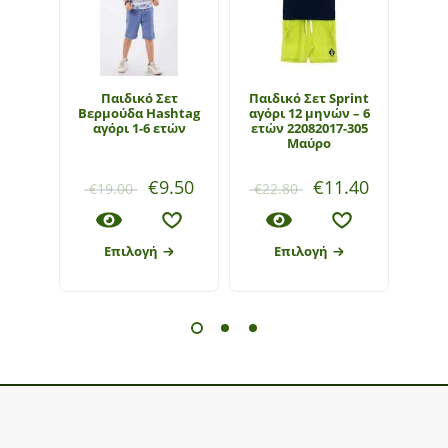
Παιδικό Σετ
Παιδικό Σετ Sprint
Παι
Βερμούδα Hashtag
αγόρι 12 μηνών – 6
Has
αγόρι 1-6 ετών
ετών 22082017-305
Μαύρο
€
9.50
€
11.40
€
19.00
€
22.80
€
1
Επιλογή
Επιλογή