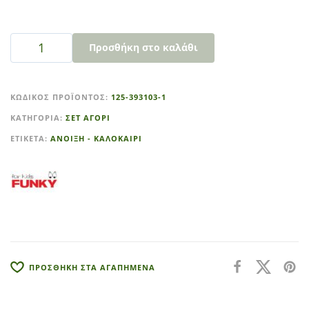
Προσθήκη στο καλάθι
A
l
ΚΩΔΙΚΌΣ ΠΡΟΪΌΝΤΟΣ:
125-393103-1
t
ΚΑΤΗΓΟΡΊΑ:
ΣΕΤ ΑΓΟΡΙ
e
r
ΕΤΙΚΈΤΑ:
ΑΝΟΙΞΗ - ΚΑΛΟΚΑΙΡΙ
n
a
t
i
v
e
:
ΠΡΟΣΘΗΚΗ ΣΤΑ ΑΓΑΠΗΜΕΝΑ