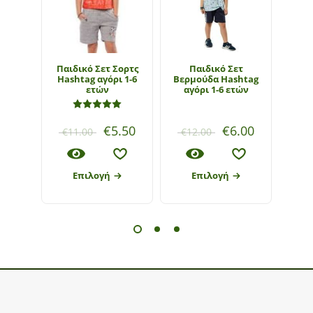
Παιδικό Σετ Σορτς
Παιδικό Σετ
Παιδ
Hashtag αγόρι 1-6
Βερμούδα Hashtag
αγόρ
ετών
αγόρι 1-6 ετών
ετώ
Βαθμολογήθηκε με
5.00
από 5
€
5.50
€
6.00
€
11.00
€
12.00
€
27
Επιλογή
Επιλογή