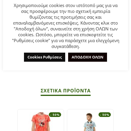
Χρησιμοποιούμε cookies στον ιστότοπό μας για να
σας προσφέρουμε την πιο σχετική εμπειρία
θυμίζοντας τις προτιμήσεις σας και
Παιδικό σετ μακό for Funky Kids για αγόρι από 6 έως 16
επαναλαμβανόμενες επισκέψεις. Κάνοντας κλικ στο
ετών. Μπλούζα σε μπλε σκούρο χρώμα με τύπωμα,
"Αποδοχή όλων", συναινείτε στη χρήση ΟΛΩΝ των
βερμούδα σε λαδί χρώμα.
cookies. Ωστόσο, μπορείτε να επισκεφτείτε τις
"Ρυθμίσεις cookie" για να παράσχετε μια ελεγχόμενη
Σύνθεση:
100% COTTON.
συγκατάθεση.
Cookies Ρυθμίσεις
ΑΠΟΔΟΧΗ ΟΛΩΝ
ΣΥΜΒΟΥΛΕΣ
Πλένεται στο πλυντήριο στους 30°C.
ΣΧΕΤΙΚΆ ΠΡΟΪΌΝΤΑ
- 50%
- 50%