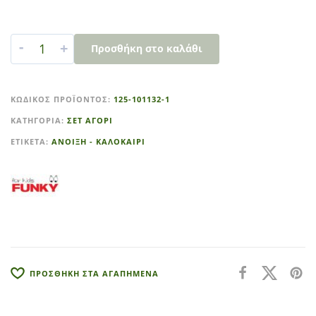
-
+
Προσθήκη στο καλάθι
A
l
ΚΩΔΙΚΌΣ ΠΡΟΪΌΝΤΟΣ:
125-101132-1
t
ΚΑΤΗΓΟΡΊΑ:
ΣΕΤ ΑΓΟΡΙ
e
r
ΕΤΙΚΈΤΑ:
ΑΝΟΙΞΗ - ΚΑΛΟΚΑΙΡΙ
n
a
t
i
v
e
:
ΠΡΟΣΘΗΚΗ ΣΤΑ ΑΓΑΠΗΜΕΝΑ