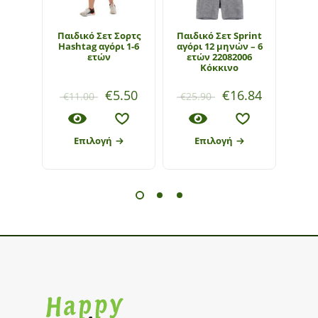
Παιδικό Σετ Σορτς
Παιδικό Σετ Sprint
Παιδ
Hashtag αγόρι 1-6
αγόρι 12 μηνών – 6
φού
ετών
ετών 22082006
ki
Κόκκινο
€
5.50
€
16.84
€
11.00
€
25.90
€
22
Επιλογή
Επιλογή