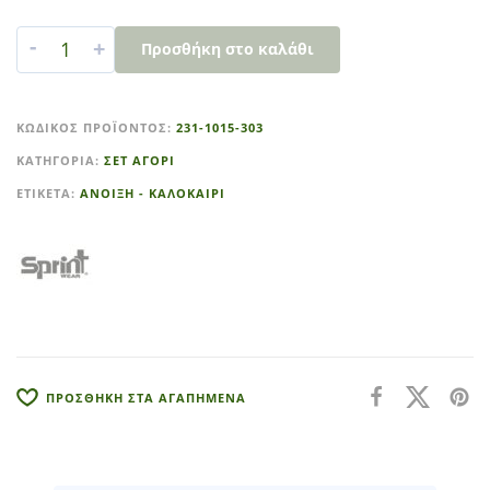
-
+
Προσθήκη στο καλάθι
A
l
ΚΩΔΙΚΌΣ ΠΡΟΪΌΝΤΟΣ:
231-1015-303
t
ΚΑΤΗΓΟΡΊΑ:
ΣΕΤ ΑΓΟΡΙ
e
r
ΕΤΙΚΈΤΑ:
ΑΝΟΙΞΗ - ΚΑΛΟΚΑΙΡΙ
n
a
t
i
v
e
:
ΠΡΟΣΘΗΚΗ ΣΤΑ ΑΓΑΠΗΜΕΝΑ