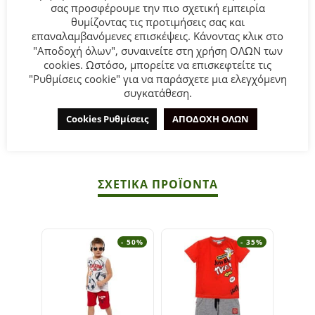
σας προσφέρουμε την πιο σχετική εμπειρία
θυμίζοντας τις προτιμήσεις σας και
Παιδικό σετ φόρμες Sprint για αγόρι από 12 μηνών έως 5
επαναλαμβανόμενες επισκέψεις. Κάνοντας κλικ στο
ετών σε μπλε χρώμα με σχέδιο μπάλες.
"Αποδοχή όλων", συναινείτε στη χρήση ΟΛΩΝ των
cookies. Ωστόσο, μπορείτε να επισκεφτείτε τις
Σύνθεση:
70% Βαμβάκι 30% Πολυεστέρας.
"Ρυθμίσεις cookie" για να παράσχετε μια ελεγχόμενη
συγκατάθεση.
ΣΥΜΒΟΥΛΕΣ
Cookies Ρυθμίσεις
ΑΠΟΔΟΧΗ ΟΛΩΝ
Πλένεται στο πλυντήριο στους 30°C.
ΣΧΕΤΙΚΆ ΠΡΟΪΌΝΤΑ
- 50%
- 35%