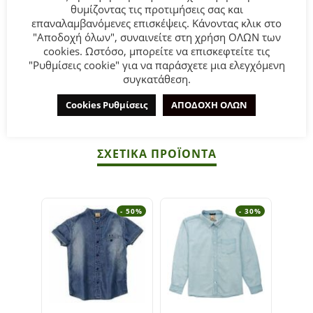
θυμίζοντας τις προτιμήσεις σας και
σε μπλε ριγέ χρώμα.
επαναλαμβανόμενες επισκέψεις. Κάνοντας κλικ στο
"Αποδοχή όλων", συναινείτε στη χρήση ΟΛΩΝ των
Σύνθεση:
80% βαμβάκι 20% πολυεστέρας.
cookies. Ωστόσο, μπορείτε να επισκεφτείτε τις
"Ρυθμίσεις cookie" για να παράσχετε μια ελεγχόμενη
συγκατάθεση.
ΣΥΜΒΟΥΛΕΣ
Πλένεται στο πλυντήριο στους 30°C.
Cookies Ρυθμίσεις
ΑΠΟΔΟΧΗ ΟΛΩΝ
ΣΧΕΤΙΚΆ ΠΡΟΪΌΝΤΑ
- 50%
- 30%