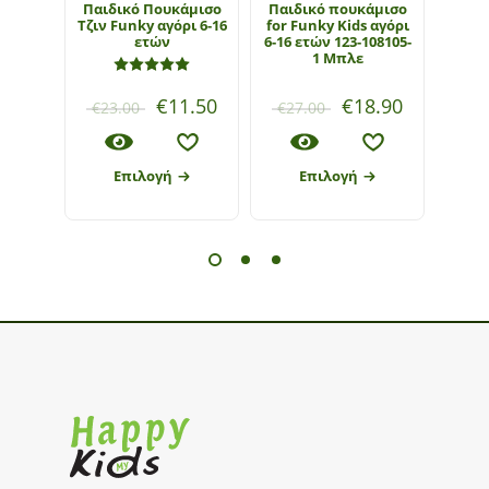
Παιδικό Πουκάμισο
Παιδικό πουκάμισο
Τζιν Funky αγόρι 6-16
for Funky Kids αγόρι
ECO
ετών
6-16 ετών 123-108105-
Mayo
1 Μπλε
ετώ
Βαθμολογήθηκε με
5.00
από 5
€
11.50
€
18.90
€
23.00
€
27.00
€
36
Επιλογή
Επιλογή