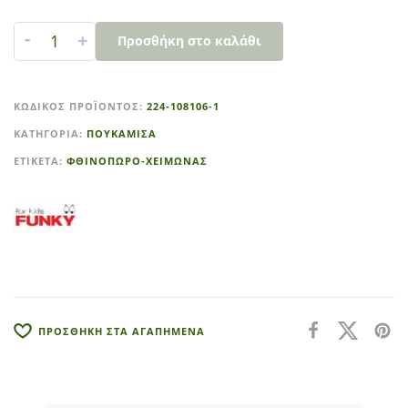
-
+
Προσθήκη στο καλάθι
A
l
ΚΩΔΙΚΌΣ ΠΡΟΪΌΝΤΟΣ:
224-108106-1
t
ΚΑΤΗΓΟΡΊΑ:
ΠΟΥΚΑΜΙΣΑ
e
r
ΕΤΙΚΈΤΑ:
ΦΘΙΝΟΠΩΡΟ-ΧΕΙΜΩΝΑΣ
n
a
t
i
v
e
:
ΠΡΟΣΘΗΚΗ ΣΤΑ ΑΓΑΠΗΜΕΝΑ