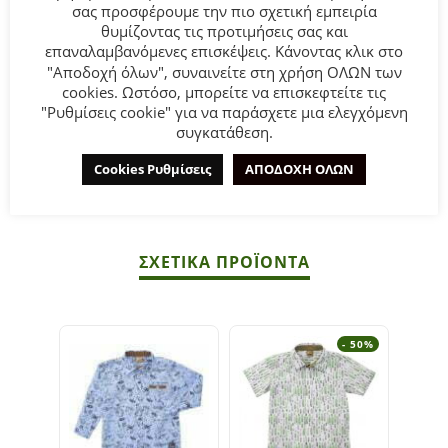
σας προσφέρουμε την πιο σχετική εμπειρία
θυμίζοντας τις προτιμήσεις σας και
Παιδικό πουκάμισο for Funky Kids για αγόρι από 6 έως 16
επαναλαμβανόμενες επισκέψεις. Κάνοντας κλικ στο
ετών σε σιελ χρώμα με allover τύπωμα.
"Αποδοχή όλων", συναινείτε στη χρήση ΟΛΩΝ των
cookies. Ωστόσο, μπορείτε να επισκεφτείτε τις
Σύνθεση:
100% COTTON.
"Ρυθμίσεις cookie" για να παράσχετε μια ελεγχόμενη
συγκατάθεση.
ΣΥΜΒΟΥΛΕΣ
Cookies Ρυθμίσεις
ΑΠΟΔΟΧΗ ΟΛΩΝ
Πλένεται στο πλυντήριο στους 30°C.
ΣΧΕΤΙΚΆ ΠΡΟΪΌΝΤΑ
- 50%