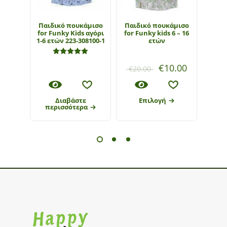
Παιδικό πουκάμισο
Παιδικό πουκάμισο
Παιδ
for Funky Kids αγόρι
for Funky kids 6 – 16
μακ
1-6 ετών 223-308100-1
ετών
Fun
Βαθμολογήθηκε με
5.00
από 5
€
10.00
€
20.00
€
22
Διαβάστε
Επιλογή
περισσότερα