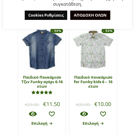
συγκατάθεση.
ΣΧΕΤΙΚΆ ΠΡΟΪΌΝΤΑ
Cookies Ρυθμίσεις
ΑΠΟΔΟΧΗ ΟΛΩΝ
- 50%
- 50%
Παιδικό Πουκάμισο
Παιδικό πουκάμισο
Τζιν Funky αγόρι 6-16
for Funky kids 6 – 16
ECO
ετών
ετών
Mayo
ετώ
Βαθμολογήθηκε με
5.00
από 5
€
11.50
€
10.00
€
23.00
€
20.00
€
36
Επιλογή
Επιλογή