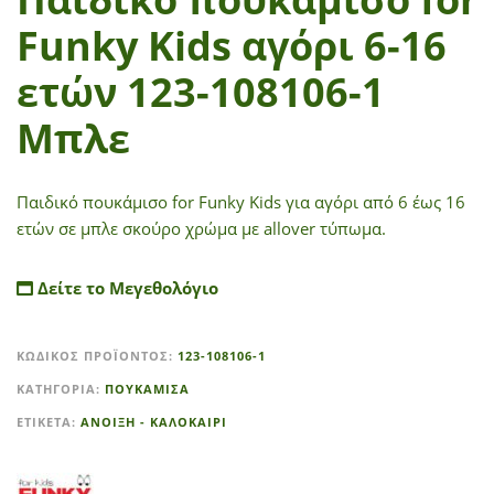
Funky Kids αγόρι 6-16
ετών 123-108106-1
Μπλε
Παιδικό πουκάμισο for Funky Kids για αγόρι από 6 έως 16
ετών σε μπλε σκούρο χρώμα με allover τύπωμα.
Δείτε το Μεγεθολόγιο
A
ΚΩΔΙΚΌΣ ΠΡΟΪΌΝΤΟΣ:
123-108106-1
l
t
ΚΑΤΗΓΟΡΊΑ:
ΠΟΥΚΑΜΙΣΑ
e
ΕΤΙΚΈΤΑ:
ΑΝΟΙΞΗ - ΚΑΛΟΚΑΙΡΙ
r
n