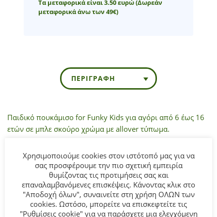
Τα μεταφορικά είναι 3.50 ευρώ
(Δωρεάν
μεταφορικά άνω των 49€)
ΠΕΡΙΓΡΑΦΉ
Παιδικό πουκάμισο for Funky Kids για αγόρι από 6 έως 16
ετών σε μπλε σκούρο χρώμα με allover τύπωμα.
Σύνθεση:
100% COTTON.
Χρησιμοποιούμε cookies στον ιστότοπό μας για να
σας προσφέρουμε την πιο σχετική εμπειρία
θυμίζοντας τις προτιμήσεις σας και
ΣΥΜΒΟΥΛΕΣ
επαναλαμβανόμενες επισκέψεις. Κάνοντας κλικ στο
Πλένεται στο πλυντήριο στους 30°C.
"Αποδοχή όλων", συναινείτε στη χρήση ΟΛΩΝ των
cookies. Ωστόσο, μπορείτε να επισκεφτείτε τις
"Ρυθμίσεις cookie" για να παράσχετε μια ελεγχόμενη