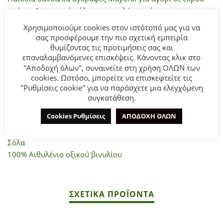
χρώμα. Ανατομική σόλα για μεγαλύτερη άνεση και
σταθερότητα στο περπάτημα. Κλείνει με βέλκρο για πιο
Χρησιμοποιούμε cookies στον ιστότοπό μας για να
εύκολη εφαρμογή.
σας προσφέρουμε την πιο σχετική εμπειρία
θυμίζοντας τις προτιμήσεις σας και
επαναλαμβανόμενες επισκέψεις. Κάνοντας κλικ στο
ΣΥΝΘΕΣΗ
"Αποδοχή όλων", συναινείτε στη χρήση ΟΛΩΝ των
Επάνω μέρος
cookies. Ωστόσο, μπορείτε να επισκεφτείτε τις
100% Πολυβινυλοχλωρίδιο
"Ρυθμίσεις cookie" για να παράσχετε μια ελεγχόμενη
Φόδρα & εσωτερική σόλα
συγκατάθεση.
60% Πολυεστέρας
Cookies Ρυθμίσεις
ΑΠΟΔΟΧΗ ΟΛΩΝ
22% Ινα πολυουρεθάνης
18% Πολυαμίδη
Σόλα
100% Αιθυλένιο οξικού βινυλίου
ΣΧΕΤΙΚΆ ΠΡΟΪΌΝΤΑ