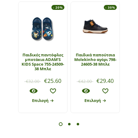
- 20%
- 30%
Παιδικές παντόφλες
Παιδικά παπούτσια
Σαν
μποτάκια ADAM’S
Molekinho αγόρι 798-
β
KIDS Space 755-24509-
24605-38 Μπλε
38 Μπλε
€
25.60
€
29.40
€
32.00
€
42.00
€
42
Επιλογή
Επιλογή