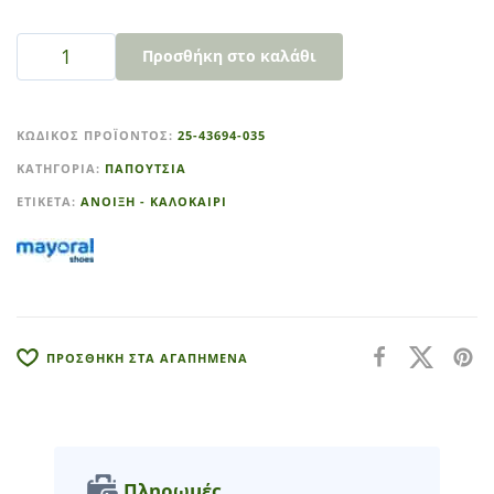
Προσθήκη στο καλάθι
A
l
ΚΩΔΙΚΌΣ ΠΡΟΪΌΝΤΟΣ:
25-43694-035
t
ΚΑΤΗΓΟΡΊΑ:
ΠΑΠΟΥΤΣΙΑ
e
r
ΕΤΙΚΈΤΑ:
ΑΝΟΙΞΗ - ΚΑΛΟΚΑΙΡΙ
n
a
t
i
v
e
ΠΡΟΣΘΗΚΗ ΣΤΑ ΑΓΑΠΗΜΕΝΑ
:
Πληρωμές