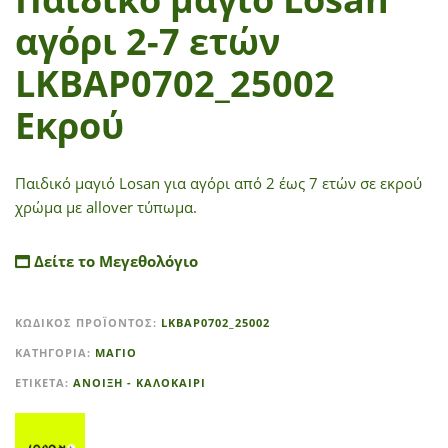
αγόρι 2-7 ετών
LKBAP0702_25002
Εκρού
Παιδικό μαγιό Losan για αγόρι από 2 έως 7 ετών σε εκρού
χρώμα με allover τύπωμα.
Δείτε το Μεγεθολόγιο
A
ΚΩΔΙΚΌΣ ΠΡΟΪΌΝΤΟΣ:
LKBAP0702_25002
l
t
ΚΑΤΗΓΟΡΊΑ:
ΜΑΓΙΟ
e
ΕΤΙΚΈΤΑ:
ΑΝΟΙΞΗ - ΚΑΛΟΚΑΙΡΙ
r
n