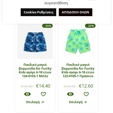
συγκατάθεση.
ΣΧΕΤΙΚΆ ΠΡΟΪΌΝΤΑ
Cookies Ρυθμίσεις
ΑΠΟΔΟΧΗ ΟΛΩΝ
- 20%
- 30%
Παιδικό μαγιό
Παιδικό μαγιό
Πα
βερμούδα for Funky
βερμούδα for Funky
βερμ
Kids αγόρι 6-18 ετών
Kids αγόρι 6-18 ετών
Kids
124-0103-1 Μπλε
123-0105-1 Πράσινο
124-
€
14.40
€
12.60
€
18.00
€
18.00
€
14
Επιλογή
Επιλογή