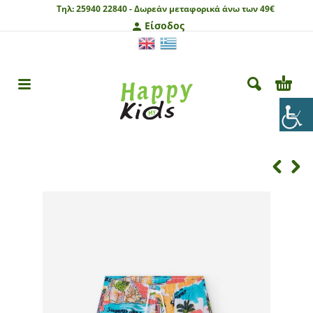
Τηλ:
25940 22840 -
Δωρεάν μεταφορικά άνω των 49€
Είσοδος