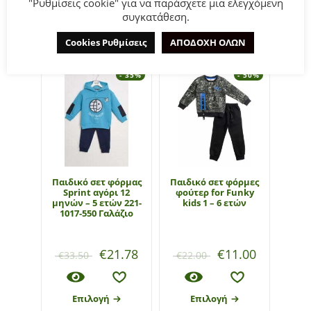
"Ρυθμίσεις cookie" για να παράσχετε μια ελεγχόμενη
συγκατάθεση.
ΣΧΕΤΙΚΆ ΠΡΟΪΌΝΤΑ
Cookies Ρυθμίσεις
ΑΠΟΔΟΧΗ ΟΛΩΝ
- 35%
- 50%
Παιδικό σετ φόρμας
Παιδικό σετ φόρμες
Παιδ
Sprint αγόρι 12
φούτερ for Funky
for F
μηνών – 5 ετών 221-
kids 1 – 6 ετών
6-16 
1017-550 Γαλάζιο
€
21.78
€
11.00
€
33.50
€
22.00
€
35
Επιλογή
Επιλογή