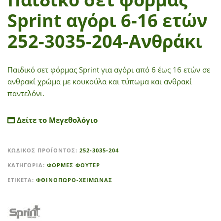
Sprint αγόρι 6-16 ετών
252-3035-204-Ανθράκι
Παιδικό σετ φόρμας Sprint για αγόρι από 6 έως 16 ετών σε
ανθρακί χρώμα με κουκούλα και τύπωμα και ανθρακί
παντελόνι.
Δείτε το Μεγεθολόγιο
A
ΚΩΔΙΚΌΣ ΠΡΟΪΌΝΤΟΣ:
252-3035-204
l
t
ΚΑΤΗΓΟΡΊΑ:
ΦΟΡΜΕΣ ΦΟΥΤΕΡ
e
ΕΤΙΚΈΤΑ:
ΦΘΙΝΟΠΩΡΟ-ΧΕΙΜΩΝΑΣ
r
n
a