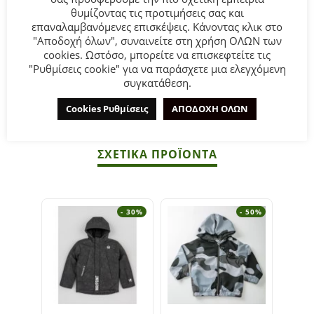
μπλε χρώμα.
θυμίζοντας τις προτιμήσεις σας και
επαναλαμβανόμενες επισκέψεις. Κάνοντας κλικ στο
"Αποδοχή όλων", συναινείτε στη χρήση ΟΛΩΝ των
Σύνθεση:
95% COTTON-5% ELASTAN.
cookies. Ωστόσο, μπορείτε να επισκεφτείτε τις
"Ρυθμίσεις cookie" για να παράσχετε μια ελεγχόμενη
ΣΥΜΒΟΥΛΕΣ
συγκατάθεση.
Πλένεται στο πλυντήριο στους 30°C.
Cookies Ρυθμίσεις
ΑΠΟΔΟΧΗ ΟΛΩΝ
ΣΧΕΤΙΚΆ ΠΡΟΪΌΝΤΑ
- 30%
- 50%