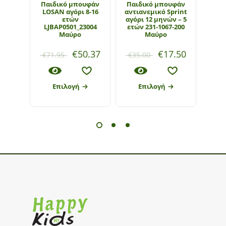
Παιδικό μπουφάν
Παιδικό μπουφάν
Παι
LOSAN αγόρι 8-16
αντιανεμικό Sprint
Hash
ετών
αγόρι 12 μηνών – 5
ετώ
LJBAP0501_23004
ετών 231-1067-200
Μαύρο
Μαύρο
€
50.37
€
17.50
€
71.95
€
35.00
€
40
Επιλογή
Επιλογή