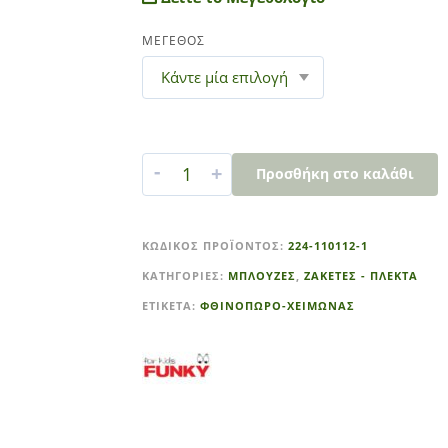
ΜΕΓΕΘΟΣ
-
+
Προσθήκη στο καλάθι
A
l
ΚΩΔΙΚΌΣ ΠΡΟΪΌΝΤΟΣ:
224-110112-1
t
ΚΑΤΗΓΟΡΊΕΣ:
ΜΠΛΟΥΖΕΣ
,
ΖΑΚΕΤΕΣ - ΠΛΕΚΤΑ
e
r
ΕΤΙΚΈΤΑ:
ΦΘΙΝΟΠΩΡΟ-ΧΕΙΜΩΝΑΣ
n
a
t
i
v
e