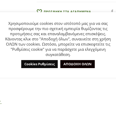
:
ΠΡΟΣΘΗΚΗ ΣΤΑ ΑΓΑΠΗΜΕΝΑ
Χρησιμοποιούμε cookies στον ιστότοπό μας για να σας
προσφέρουμε την πιο σχετική εμπειρία θυμίζοντας τις
προτιμήσεις σας και επαναλαμβανόμενες επισκέψεις.
Κάνοντας κλικ στο "Αποδοχή όλων", συναινείτε στη χρήση
ΟΛΩΝ των cookies. Ωστόσο, μπορείτε να επισκεφτείτε τις
"Ρυθμίσεις cookie" για να παράσχετε μια ελεγχόμενη
ΕΠΙΠΛΈΟΝ ΠΛΗΡΟΦΟΡΊΕΣ
ΕΤΑΙΡΊΑ
συγκατάθεση.
Cookies Ρυθμίσεις
ΑΠΟΔΟΧΗ ΟΛΩΝ
Kids για αγόρι από 6 έως 16 ετών σε μαύρο χρώμα.
.