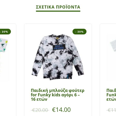
ΣΧΕΤΙΚΆ ΠΡΟΪΌΝΤΑ
- 30%
- 30%
Παιδική μπλούζα φούτερ
Παιδ
for Funky kids αγόρι 6 –
Funk
16 ετών
ετώ
€
14.00
€
20.00
€
11