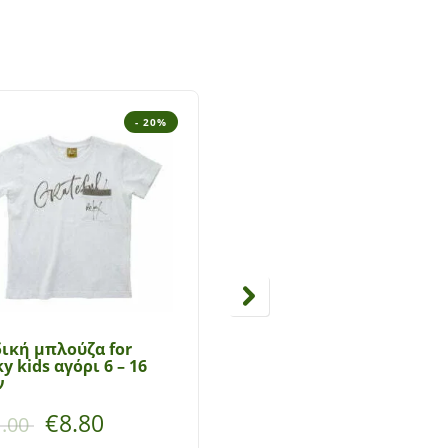
- 20%
- 5
ική μπλούζα for
Παιδική μπλούζα φούτ
y kids αγόρι 6 – 16
for Funky kids 6 – 16 ετ
ν
€
8.80
€
12.25
.00
€
24.50