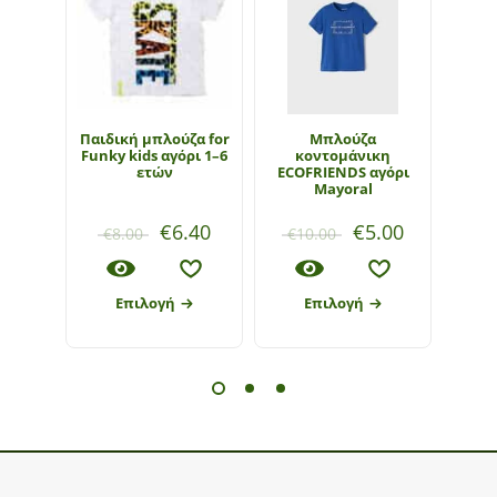
Παιδική μπλούζα for
Μπλούζα
Παιδι
Funky kids αγόρι 1–6
κοντομάνικη
Funky
ετών
ECOFRIENDS αγόρι
Mayoral
€
6.40
€
5.00
€
8.00
€
10.00
€
1
Επιλογή
Επιλογή