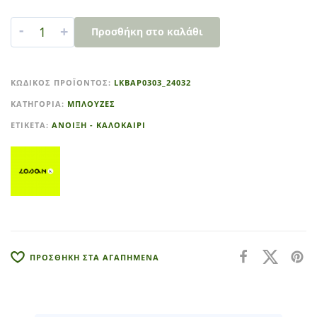
-
+
Προσθήκη στο καλάθι
A
l
ΚΩΔΙΚΌΣ ΠΡΟΪΌΝΤΟΣ:
LKBAP0303_24032
t
ΚΑΤΗΓΟΡΊΑ:
ΜΠΛΟΥΖΕΣ
e
r
ΕΤΙΚΈΤΑ:
ΑΝΟΙΞΗ - ΚΑΛΟΚΑΙΡΙ
n
a
t
i
v
e
:
ΠΡΟΣΘΗΚΗ ΣΤΑ ΑΓΑΠΗΜΕΝΑ