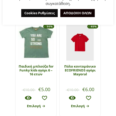
συγκατάθεση.
ΣΧΕΤΙΚΆ ΠΡΟΪΌΝΤΑ
Cookies Ρυθμίσεις
ΑΠΟΔΟΧΗ ΟΛΩΝ
- 50%
- 40%
Παιδική μπλούζα for
Πόλο κοντομάνικο
Παιδι
Funky kids αγόρι 6 –
ECOFRIENDS αγόρι
Funky
16 ετών
Mayoral
€
5.00
€
6.00
€
10.00
€
10.00
€
8
Επιλογή
Επιλογή