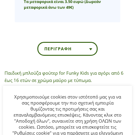
Τα μεταφορικά είναι 3.50 ευρώ
(Δωρεάν
μεταφορικά άνω των 49€)
ΠΕΡΙΓΡΑΦΉ
Παιδική μπλούζα φούτερ for Funky Kids
για αγόρι από 6
έως 16 ετών
σε χρώμα μαύρο με τύπωμα.
Σύνθεση:
70% COTTON-30% POLYESTER.
Χρησιμοποιούμε cookies στον ιστότοπό μας για να
σας προσφέρουμε την πιο σχετική εμπειρία
θυμίζοντας τις προτιμήσεις σας και
ΣΥΜΒΟΥΛΕΣ
επαναλαμβανόμενες επισκέψεις. Κάνοντας κλικ στο
Πλένεται στο πλυντήριο στους 30°C.
"Αποδοχή όλων", συναινείτε στη χρήση ΟΛΩΝ των
cookies. Ωστόσο, μπορείτε να επισκεφτείτε τις
"Ρυθμίσεις cookie" για να παράσχετε μια ελεγχόμενη