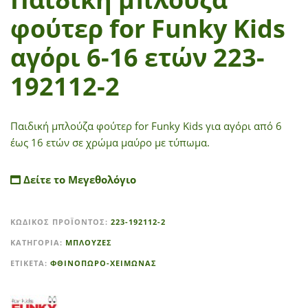
φούτερ for Funky Kids
αγόρι 6-16 ετών 223-
192112-2
Παιδική μπλούζα φούτερ for Funky Kids
για αγόρι από 6
έως 16 ετών
σε χρώμα μαύρο με τύπωμα.
Δείτε το Μεγεθολόγιο
A
ΚΩΔΙΚΌΣ ΠΡΟΪΌΝΤΟΣ:
223-192112-2
l
t
ΚΑΤΗΓΟΡΊΑ:
ΜΠΛΟΥΖΕΣ
e
ΕΤΙΚΈΤΑ:
ΦΘΙΝΟΠΩΡΟ-ΧΕΙΜΩΝΑΣ
r
n