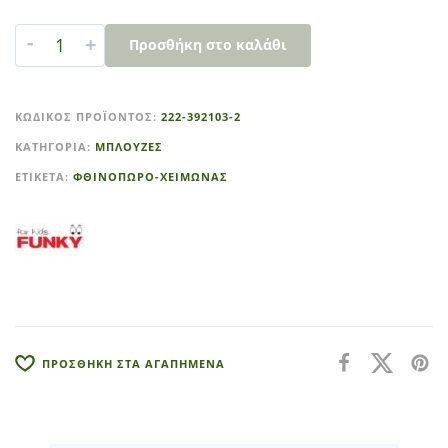
-
+
Προσθήκη στο καλάθι
A
l
ΚΩΔΙΚΌΣ ΠΡΟΪΌΝΤΟΣ:
222-392103-2
t
ΚΑΤΗΓΟΡΊΑ:
ΜΠΛΟΥΖΕΣ
e
r
ΕΤΙΚΈΤΑ:
ΦΘΙΝΟΠΩΡΟ-ΧΕΙΜΩΝΑΣ
n
a
t
i
v
e
:
ΠΡΟΣΘΗΚΗ ΣΤΑ ΑΓΑΠΗΜΕΝΑ