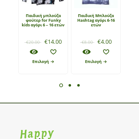
Παιδική μπλούζα
Παιδική Μπλούζα
Παιδι
φούτερ for Funky
Hashtag αγόρι 6-16
Funky
kids αγόρι 6 – 16 ετών
ετών
€
14.00
€
4.00
€
20.00
€
8.00
€
1
Επιλογή
Επιλογή