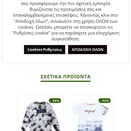
σας προσφέρουμε την πιο σχετική εμπειρία
θυμίζοντας τις προτιμήσεις σας και
Παιδική μπλούζα φούτερ for Funky Kids
για αγόρι από 1
επαναλαμβανόμενες επισκέψεις. Κάνοντας κλικ στο
έως 6 ετών
σε μαύρο χρώμα με κόκκινο τύπωμα.
"Αποδοχή όλων", συναινείτε στη χρήση ΟΛΩΝ των
cookies. Ωστόσο, μπορείτε να επισκεφτείτε τις
Σύνθεση:
70% COTTON-30% POLYESTER.
"Ρυθμίσεις cookie" για να παράσχετε μια ελεγχόμενη
συγκατάθεση.
ΣΥΜΒΟΥΛΕΣ
Cookies Ρυθμίσεις
ΑΠΟΔΟΧΗ ΟΛΩΝ
Πλένεται στο πλυντήριο στους 30°C.
ΣΧΕΤΙΚΆ ΠΡΟΪΌΝΤΑ
- 30%
- 50%